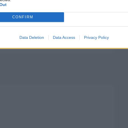
Out
CONFIRM
Data Deletion
Data Access
Privacy Policy