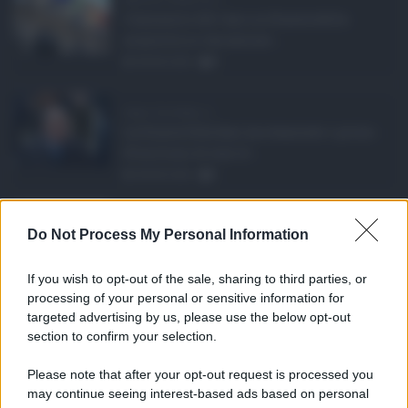
L’annuncio del varo in Giunta della
manovra in variazione ...
08.08.2026
0
Super Zes Sicilia, d ...
La Giunta Schifani ha stanziato i primi
10 milioni di euro d ...
08.08.2026
1
Eventi in Sicilia ad ...
Do Not Process My Personal Information
La Sicilia si conferma anche nell’estate
2026 uno dei prin ...
If you wish to opt-out of the sale, sharing to third parties, or
07.08.2026
1
processing of your personal or sensitive information for
targeted advertising by us, please use the below opt-out
section to confirm your selection.
CATEGORIE
Please note that after your opt-out request is processed you
Ambiente
1.404
may continue seeing interest-based ads based on personal