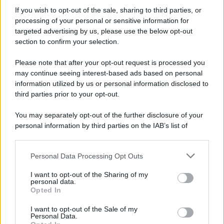
2026 uno dei prin ...
If you wish to opt-out of the sale, sharing to third parties, or
07.08.2026
0
processing of your personal or sensitive information for
targeted advertising by us, please use the below opt-out
section to confirm your selection.
CATEGORIE
Please note that after your opt-out request is processed you
Ambiente
1.404
may continue seeing interest-based ads based on personal
information utilized by us or personal information disclosed to
Attualità
6.108
third parties prior to your opt-out.
Comunicati
6
You may separately opt-out of the further disclosure of your
personal information by third parties on the IAB’s list of
Consumo
1.930
downstream participants.
Economia
2.866
Personal Data Processing Opt Outs
This information may also be disclosed by us to third parties
on the IAB’s List of Downstream Participants that may further
Lavoro
2.139
I want to opt-out of the Sharing of my
disclose it to other third parties.
personal data.
Opted In
Politica
1.992
I want to opt-out of the Sale of my
Primo piano
2.620
Personal Data.