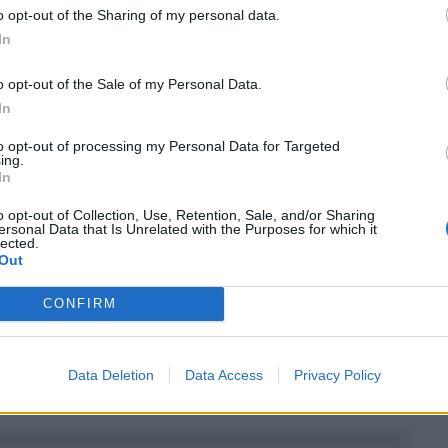
e mirate per affrontare le sfide strategiche della regione:
o opt-out of the Sharing of my personal data.
Reset password
ruzione, legalità e welfare.
dami
In
ti
Log In
Reset P
o opt-out of the Sale of my Personal Data.
In
0
to opt-out of processing my Personal Data for Targeted
ing.
In
o opt-out of Collection, Use, Retention, Sale, and/or Sharing
ersonal Data that Is Unrelated with the Purposes for which it
lected.
Out
CONFIRM
ARTICOLO SUCCESSIVO
Policlinico di Messina, debutta
Mako: il robot ortopedico per
Data Deletion
Data Access
Privacy Policy
protesi su misura