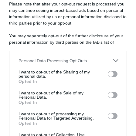
Please note that after your opt-out request is processed you
Ambiente
1.404
may continue seeing interest-based ads based on personal
information utilized by us or personal information disclosed to
Attualità
6.106
third parties prior to your opt-out.
Comunicati
6
You may separately opt-out of the further disclosure of your
personal information by third parties on the IAB’s list of
Consumo
1.930
downstream participants.
Economia
2.864
Personal Data Processing Opt Outs
This information may also be disclosed by us to third parties
on the IAB’s List of Downstream Participants that may further
Lavoro
2.139
I want to opt-out of the Sharing of my
disclose it to other third parties.
personal data.
Opted In
Politica
1.990
I want to opt-out of the Sale of my
Primo piano
2.619
Personal Data.
Opted In
Proposte
13
I want to opt-out of processing my
Personal Data for Targeted Advertising.
Sanità
1.962
Opted In
I want to opt-out of Collection, Use,