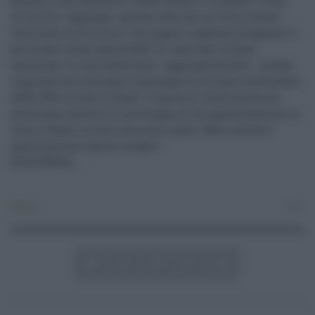
Bianchi intervenendo a "Radio Anch'io" su Radio1. "Sono
ottimista - aggiunge - perchè vedo che noi tutti stiamo
lavorando moltissimo". Per quanto riguarda insegnanti e
personale "siamo già all'85%" di vaccinati "su base
nazionale. Ci sono differenze - aggiunge Bianchi - su base
regionale ma contiamo comunque di arrivare a settembre
a 85%-90% su tutto il Paese". Il governo "nelle prossime
settimane vedrà se c'è un bisogno di omogeneizzazione in
tutto il Paese, se servirà un altro passo. Ma la scuola è
quella che ha risposto meglio".
(ITALPRESS)
Politica
0