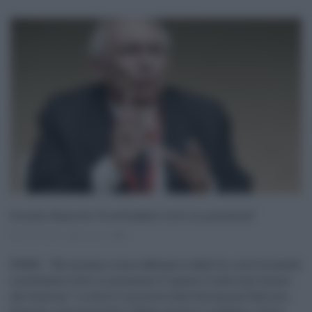
Scuola, Bianchi “A settembre tutti in presenza”
28.07.2021
risuser
0
ROMA - "Ne usciamo come abbiamo stabilito, cioè tornando
a settembre tutti in presenza. E' questo l'indirizzo chiaro
del Governo". Lo dice il ministro dell'Istruzione Patrizio