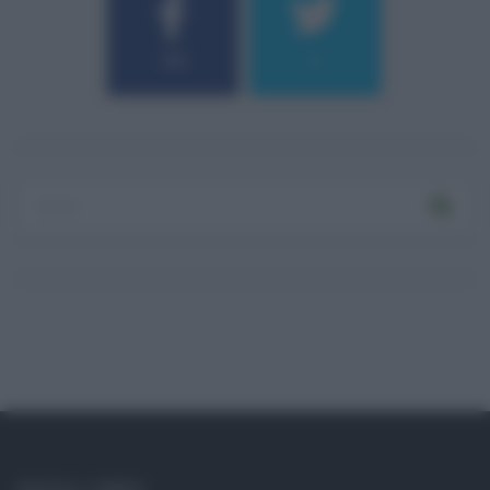
184
9
SOCIAL LINKS