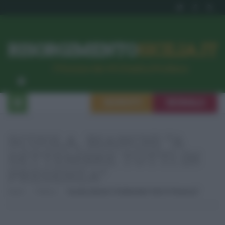
RISORGIMENTO
SICILIA.IT
l’Unione dei #CittadiniPerBene
ISCRIVITI
SEGNALA
SCUOLA, BIANCHI “A
SETTEMBRE TUTTI IN
PRESENZA”
Home
Politica
Scuola, Bianchi “A Settembre Tutti In Presenza”