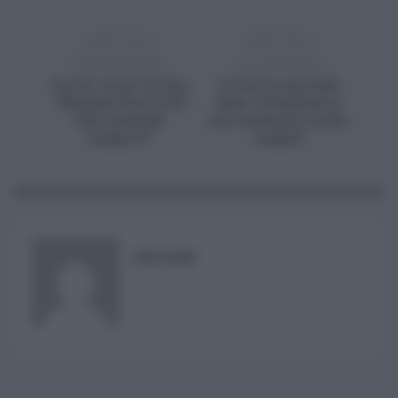
ARTICOLO
ARTICOLO
PRECEDENTE
SUCCESSIVO
Covid, Anav Sicilia,
Covid, la seconda
“Regione blocca 60
dose AstraZeneca
mln aziende
non aumenta rischi
trasporti”
coaguli
RISUSER