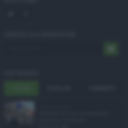
ISCRIVITI ALLA NEWSLETTER
POST RECENTI
ULTIMI
POPOLARI
COMMENTI
Manovra Sicilia da 2 ...
L’annuncio del varo in Giunta della
manovra in variazione ...
08.08.2026
0