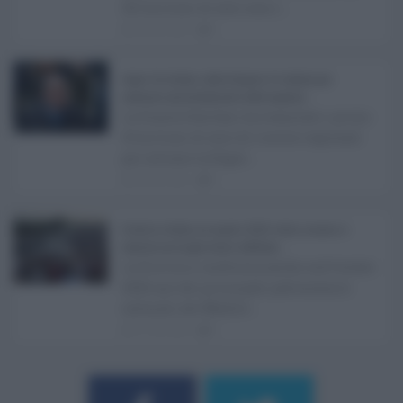
221 milioni di euro non s ...
08.08.2026
0
Super Zes Sicilia, dalla Regione 10 milioni per
sostenere gli investimenti delle imprese ...
La Giunta Schifani ha stanziato i primi
10 milioni di euro di risorse regionali
per avviare la Super ...
08.08.2026
0
Eventi in Sicilia ad agosto 2026: teatro, musica e
festival nei luoghi storici dell’Isola ...
La Sicilia si conferma anche nell’estate
2026 uno dei principali palcoscenici
culturali del Medite ...
07.08.2026
0