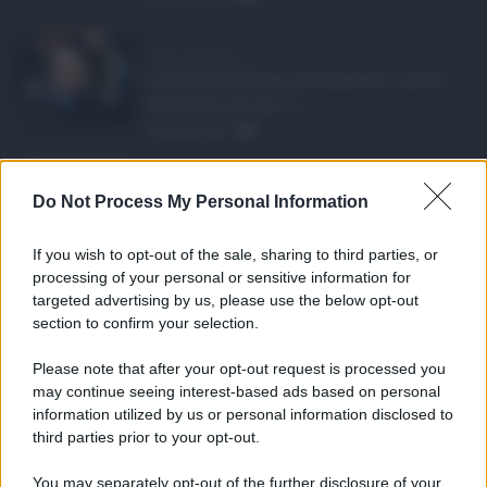
Super Zes Sicilia, d ...
La Giunta Schifani ha stanziato i primi
10 milioni di euro d ...
08.08.2026
0
Eventi in Sicilia ad ...
Do Not Process My Personal Information
La Sicilia si conferma anche nell’estate
2026 uno dei prin ...
If you wish to opt-out of the sale, sharing to third parties, or
07.08.2026
0
processing of your personal or sensitive information for
targeted advertising by us, please use the below opt-out
section to confirm your selection.
CATEGORIE
Please note that after your opt-out request is processed you
Ambiente
1.404
may continue seeing interest-based ads based on personal
information utilized by us or personal information disclosed to
Attualità
6.108
third parties prior to your opt-out.
Comunicati
6
You may separately opt-out of the further disclosure of your