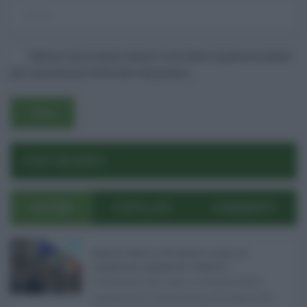
Salva il mio nome, email e sito web in questo browser
per la prossima volta che commento.
Username o E-mail
POST RECENTI
Log In
Ricordami
ULTIMI
POPOLARI
COMMENTI
Registrati
Log In
Reset password
Log In
Reset Password
Manovra Sicilia da 221 milioni, è scontro tra
maggioranza, opposizioni e sindacati ...
L’annuncio del varo in Giunta della
manovra in variazione di bilancio da