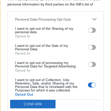
personal information by third parties on the IAB’s list of
Consumo
1.930
downstream participants.
Economia
2.866
Personal Data Processing Opt Outs
This information may also be disclosed by us to third parties
on the IAB’s List of Downstream Participants that may further
Lavoro
2.139
I want to opt-out of the Sharing of my
disclose it to other third parties.
personal data.
Opted In
Politica
1.992
I want to opt-out of the Sale of my
Primo piano
2.620
Personal Data.
Opted In
Proposte
13
I want to opt-out of processing my
Personal Data for Targeted Advertising.
Sanità
1.962
Opted In
I want to opt-out of Collection, Use,
Retention, Sale, and/or Sharing of my
Personal Data that Is Unrelated with the
Purposes for which it was collected.
Opted Out
CONFIRM