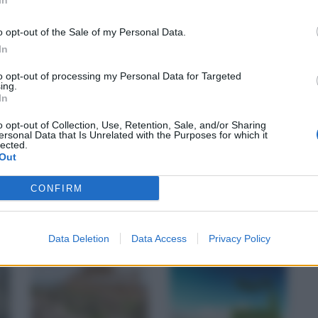
In
ti
Log In
Reset P
o opt-out of the Sale of my Personal Data.
In
to opt-out of processing my Personal Data for Targeted
ing.
In
o opt-out of Collection, Use, Retention, Sale, and/or Sharing
ersonal Data that Is Unrelated with the Purposes for which it
lected.
Out
CONFIRM
Data Deletion
Data Access
Privacy Policy