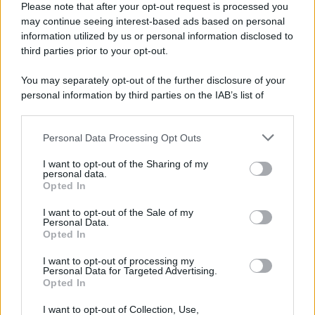
Please note that after your opt-out request is processed you
Ambiente
1.404
may continue seeing interest-based ads based on personal
information utilized by us or personal information disclosed to
Attualità
6.106
third parties prior to your opt-out.
Comunicati
6
You may separately opt-out of the further disclosure of your
personal information by third parties on the IAB’s list of
Consumo
1.930
downstream participants.
Economia
2.864
Personal Data Processing Opt Outs
This information may also be disclosed by us to third parties
on the IAB’s List of Downstream Participants that may further
Lavoro
2.139
I want to opt-out of the Sharing of my
disclose it to other third parties.
personal data.
Opted In
Politica
1.990
I want to opt-out of the Sale of my
Primo piano
2.619
Personal Data.
Opted In
Proposte
13
I want to opt-out of processing my
Personal Data for Targeted Advertising.
Sanità
1.962
Opted In
I want to opt-out of Collection, Use,