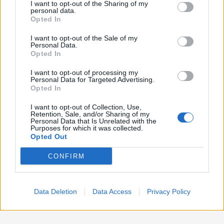
Lavoro
2.139
I want to opt-out of the Sharing of my
disclose it to other third parties.
personal data.
Opted In
Politica
1.992
I want to opt-out of the Sale of my
Primo piano
2.620
Personal Data.
Opted In
Proposte
13
I want to opt-out of processing my
Personal Data for Targeted Advertising.
Sanità
1.962
Opted In
I want to opt-out of Collection, Use,
Retention, Sale, and/or Sharing of my
Personal Data that Is Unrelated with the
Purposes for which it was collected.
Opted Out
CONFIRM
Data Deletion
Data Access
Privacy Policy
Preferenze Privacy