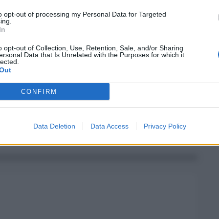
0
to opt-out of processing my Personal Data for Targeted
ing.
In
o opt-out of Collection, Use, Retention, Sale, and/or Sharing
ersonal Data that Is Unrelated with the Purposes for which it
lected.
Out
CONFIRM
ARTICOLO SUCCESSIVO
WhatsApp non funziona più in
questi smartphone, ecco quali
Data Deletion
Data Access
Privacy Policy