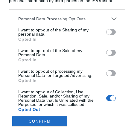
personal information by third parties on the IAB’s list of
Consumo
1.930
downstream participants.
Economia
2.866
Personal Data Processing Opt Outs
This information may also be disclosed by us to third parties
on the IAB’s List of Downstream Participants that may further
Lavoro
2.139
I want to opt-out of the Sharing of my
disclose it to other third parties.
personal data.
Opted In
Politica
1.992
I want to opt-out of the Sale of my
Primo piano
2.620
Personal Data.
Opted In
Proposte
13
I want to opt-out of processing my
Personal Data for Targeted Advertising.
Sanità
1.962
Opted In
I want to opt-out of Collection, Use,
Retention, Sale, and/or Sharing of my
Personal Data that Is Unrelated with the
Purposes for which it was collected.
Opted Out
CONFIRM