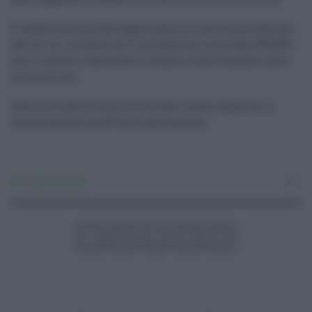
E' quanto emerge dall'aggiornamento ancora parziale dei
dati di ieri, secondo cui le inoculazioni sono state 598.582,
ma il numero è destinato a crescere ulteriormente nelle
prossime ore.
Sulla giornata di venerdì era stato invece registrato il
record assoluto di 607mila vaccinazioni.
Primo piano
,
Sanità
0