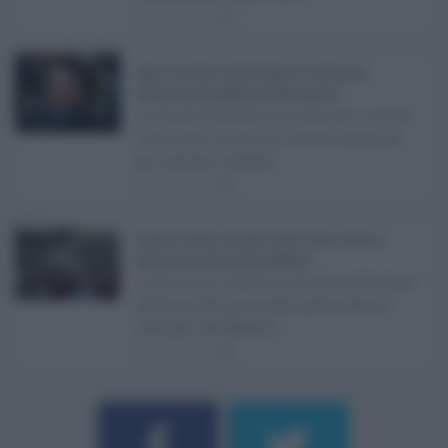
08.08.2026
0
Super Zes Sicilia, dalla Regione 10 milioni per
sostenere gli investimenti delle imprese ...
La Giunta Schifani ha stanziato i primi
10 milioni di euro di risorse regionali
per avviare la Super ...
08.08.2026
1
Eventi in Sicilia ad agosto 2026: teatro, musica e
festival nei luoghi storici dell’Isola ...
La Sicilia si conferma anche nell’estate
2026 uno dei principali palcoscenici
culturali del Medite ...
07.08.2026
1