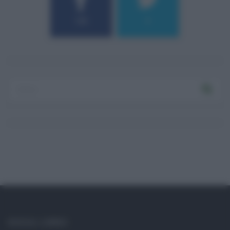
184
9
SOCIAL LINKS