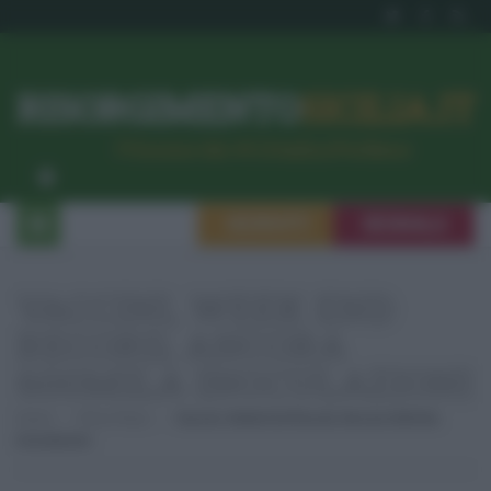
RISORGIMENTO
SICILIA.IT
l’Unione dei #CittadiniPerBene
ISCRIVITI
SEGNALA
VACCINI, WEEK END
RECORD, ANCORA
600MILA INOCULAZIONI
Home
Primo Piano
Vaccini, Week End Record, Ancora 600mila
Inoculazioni