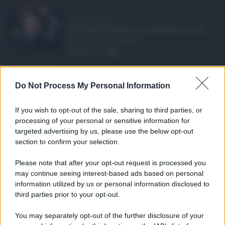
Super Zes Sicilia, d ...
La Giunta Schifani ha stanziato i primi
10 milioni di euro d ...
08.08.2026
1
Eventi in Sicilia ad ...
Do Not Process My Personal Information
La Sicilia si conferma anche nell’estate
2026 uno dei prin ...
If you wish to opt-out of the sale, sharing to third parties, or
07.08.2026
1
processing of your personal or sensitive information for
targeted advertising by us, please use the below opt-out
section to confirm your selection.
CATEGORIE
Please note that after your opt-out request is processed you
Ambiente
1.404
may continue seeing interest-based ads based on personal
information utilized by us or personal information disclosed to
Attualità
6.108
third parties prior to your opt-out.
Comunicati
6
You may separately opt-out of the further disclosure of your