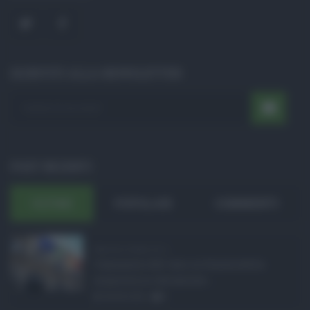
ISCRIVITI ALLA NEWSLETTER
POST RECENTI
ULTIMI
POPOLARI
COMMENTI
Manovra Sicilia da 2 ...
L’annuncio del varo in Giunta della
manovra in variazione ...
08.08.2026
0