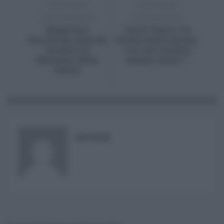
ARTICOLO
ARTICOLO
PRECEDENTE
SUCCESSIVO
Riapertura
Covid, Cascio, “In
discoteche, martedì
Sicilia estate serena,
incontro al
i no vax contano
Ministero della
sempre meno…”
Salute
RISUSER