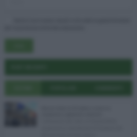
Salva il mio nome, email e sito web in questo browser
per la prossima volta che commento.
Username o E-mail
POST RECENTI
Log In
Ricordami
ULTIMI
POPOLARI
COMMENTI
Registrati
Log In
Reset password
Log In
Reset Password
Manovra Sicilia da 221 milioni, è scontro tra
maggioranza, opposizioni e sindacati ...
L’annuncio del varo in Giunta della
manovra in variazione di bilancio da
221 milioni di euro non s ...