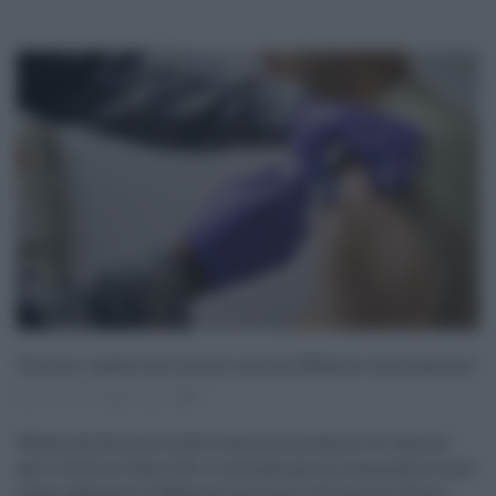
Vaccini, week end record, ancora 600mila inoculazioni
07.06.2021
risuser
0
Week end da record sulle somministrazioni di vaccino
anti-Covid in Italia. Per il secondo giorno consecutivo sono
state raggiunte le 600mila iniezioni nell'arco di 24 ore.