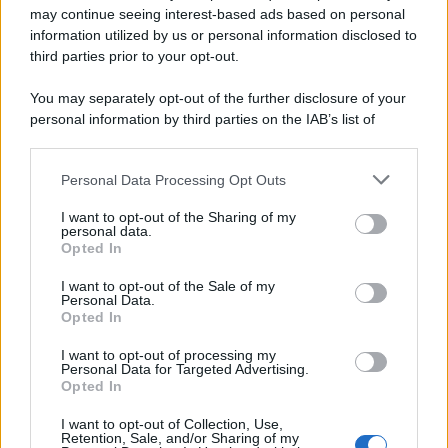
may continue seeing interest-based ads based on personal
information utilized by us or personal information disclosed to
Attualità
6.108
third parties prior to your opt-out.
Comunicati
6
You may separately opt-out of the further disclosure of your
personal information by third parties on the IAB’s list of
Consumo
1.930
downstream participants.
Economia
2.866
Personal Data Processing Opt Outs
This information may also be disclosed by us to third parties
on the IAB’s List of Downstream Participants that may further
Lavoro
2.139
I want to opt-out of the Sharing of my
disclose it to other third parties.
personal data.
Opted In
Politica
1.992
I want to opt-out of the Sale of my
Primo piano
2.620
Personal Data.
Opted In
Proposte
13
I want to opt-out of processing my
Personal Data for Targeted Advertising.
Sanità
1.962
Opted In
I want to opt-out of Collection, Use,
Retention, Sale, and/or Sharing of my