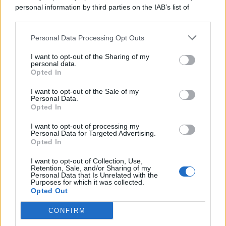
personal information by third parties on the IAB’s list of
Consumo
1.930
downstream participants.
Economia
2.865
Personal Data Processing Opt Outs
This information may also be disclosed by us to third parties
on the IAB’s List of Downstream Participants that may further
Lavoro
2.139
I want to opt-out of the Sharing of my
disclose it to other third parties.
personal data.
Opted In
Politica
1.991
I want to opt-out of the Sale of my
Primo piano
2.619
Personal Data.
Opted In
Proposte
13
I want to opt-out of processing my
Personal Data for Targeted Advertising.
Sanità
1.962
Opted In
I want to opt-out of Collection, Use,
Retention, Sale, and/or Sharing of my
Personal Data that Is Unrelated with the
Purposes for which it was collected.
Opted Out
CONFIRM