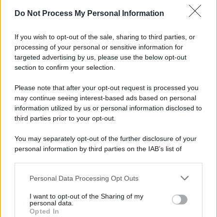
Concorsi pubblici in ...
Do Not Process My Personal Information
Anche nel mese di agosto,
tradizionalmente dedicato alle fer ...
If you wish to opt-out of the sale, sharing to third parties, or
06.08.2026
0
processing of your personal or sensitive information for
targeted advertising by us, please use the below opt-out
section to confirm your selection.
CATEGORIE
Please note that after your opt-out request is processed you
Ambiente
1.404
may continue seeing interest-based ads based on personal
information utilized by us or personal information disclosed to
Attualità
6.107
third parties prior to your opt-out.
Comunicati
6
You may separately opt-out of the further disclosure of your
personal information by third parties on the IAB’s list of
Consumo
1.930
downstream participants.
Economia
2.864
Personal Data Processing Opt Outs
This information may also be disclosed by us to third parties
on the IAB’s List of Downstream Participants that may further
Lavoro
2.139
I want to opt-out of the Sharing of my
disclose it to other third parties.
personal data.
Opted In
Politica
1.991