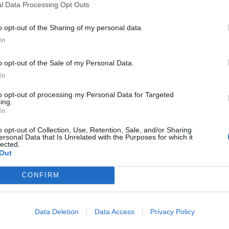
l Data Processing Opt Outs
o opt-out of the Sharing of my personal data.
Reset password
dami
In
ti
Log In
Reset P
ARTICOLO SUCCESSIVO
o opt-out of the Sale of my Personal Data.
Festa di Sant’Agata, presentata
In
la quattordicesima candelora –
Video
to opt-out of processing my Personal Data for Targeted
ing.
In
o opt-out of Collection, Use, Retention, Sale, and/or Sharing
ersonal Data that Is Unrelated with the Purposes for which it
lected.
Out
CONFIRM
Data Deletion
Data Access
Privacy Policy