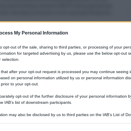
dizionale/richiamo-booster (l'80,97% della popolazione
oster che hanno ultimato il ciclo vaccinale da almeno
,06% della popolazione over 12); il totale delle persone con
ocess My Personal Information
 è di 50.192.883 (il 92,93% della popolazione over 12).
to opt-out of the sale, sharing to third parties, or processing of your per
formation for targeted advertising by us, please use the below opt-out s
 selection.
i, le persone con almeno una somministrazione sono
 that after your opt-out request is processed you may continue seeing i
ersone che hanno completato il ciclo vaccinale sono 592.024
ased on personal information utilized by us or personal information dis
30 (il 14,40% della popolazione 5-11).
 prior to your opt-out.
rately opt-out of the further disclosure of your personal information by
he IAB’s list of downstream participants.
0
tion may also be disclosed by us to third parties on the IAB’s List of 
 that may further disclose it to other third parties.
o E-mail