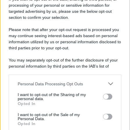
06.08.2026
0
processing of your personal or sensitive information for
targeted advertising by us, please use the below opt-out
section to confirm your selection.
CATEGORIE
Please note that after your opt-out request is processed you
Ambiente
1.404
may continue seeing interest-based ads based on personal
information utilized by us or personal information disclosed to
Attualità
6.106
third parties prior to your opt-out.
Comunicati
6
You may separately opt-out of the further disclosure of your
personal information by third parties on the IAB’s list of
Consumo
1.930
downstream participants.
Economia
2.864
Personal Data Processing Opt Outs
This information may also be disclosed by us to third parties
on the IAB’s List of Downstream Participants that may further
Lavoro
2.138
I want to opt-out of the Sharing of my
disclose it to other third parties.
personal data.
Opted In
Politica
1.990
I want to opt-out of the Sale of my
Primo piano
2.619
Personal Data.
Opted In