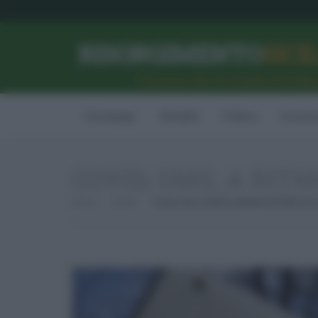
RISORGIMENTO
SICI
l’Unione dei #CittadiniPerBe
Homepage
Attualità
Politica
Econom
COVID, OMS, A RITM
Home
Sanità
Covid, Oms, A Ritmo Attuale 300 Mln Di Ca