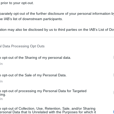
ARTICOLO SUCCESSIVO
 prior to your opt-out.
Mafia, sequestrati beni per 2,5
mln euro a imprenditore di Gela
rately opt-out of the further disclosure of your personal information by
he IAB’s list of downstream participants.
tion may also be disclosed by us to third parties on the IAB’s List of 
 that may further disclose it to other third parties.
o E-mail
l Data Processing Opt Outs
o opt-out of the Sharing of my personal data.
Reset password
dami
In
ti
Log In
Reset P
o opt-out of the Sale of my Personal Data.
In
to opt-out of processing my Personal Data for Targeted
ing.
In
o opt-out of Collection, Use, Retention, Sale, and/or Sharing
ersonal Data that Is Unrelated with the Purposes for which it