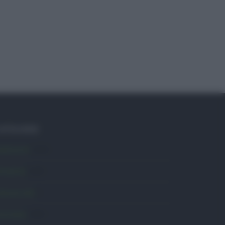
ATEGORIE
mbiente
1.404
ttualità
6.108
omunicati
6
onsumo
1.930