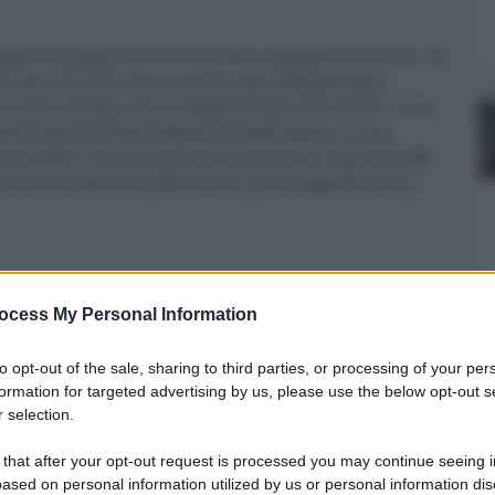
quanto velocemente ci arriveremo, dipende da tutti noi. Al
di casi all'inizio del prossimo anno. Ma possiamo
me, ma il mondo non si comporta come se lo fosse". Lo ha
 della sanità, Tedros Adhanom Ghebreyesus, in una
ricordato "la scorsa settimana sono stati registrati 200
ne aveva registrati 100 milioni. E noi sappiamo che il
0
ocess My Personal Information
to opt-out of the sale, sharing to third parties, or processing of your per
formation for targeted advertising by us, please use the below opt-out s
 selection.
 that after your opt-out request is processed you may continue seeing i
ased on personal information utilized by us or personal information dis