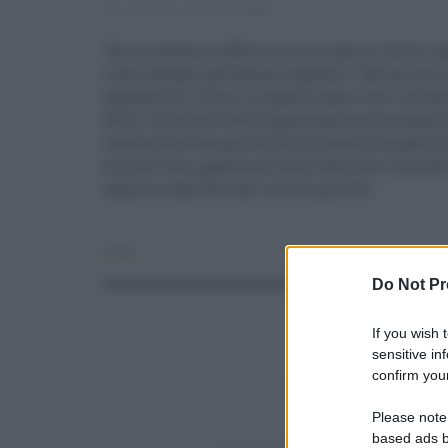
12.08.2021
risuser
0
"Se arriveremo a 300 milioni di casi di Covid, e 
ritmo attuale, potremmo superare i 300 milioni 
cambiare (il ritmo). In questo siamo tutti insie
detto il direttore dell'Organizzazione mondiale
conferenza stampa a Ginevra, durante la quale ha 
milioni casi, appena sei mesi dopo che il mondo 
numero reale dei casi è molto più alto".
Sanità
Do Not Pr
If you wish 
sensitive in
confirm your
Please note
based ads b