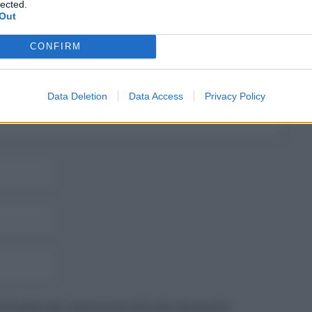
lected.
Out
CONFIRM
Data Deletion
Data Access
Privacy Policy
to browser per la prossima volta che commento.