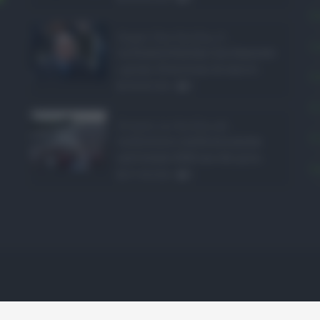
E
Super Zes Sicilia, d ...
L
La Giunta Schifani ha stanziato
i primi 10 milioni di euro d ...
P
08.08.2026
0
P
Eventi in Sicilia ad ...
P
La Sicilia si conferma anche
nell’estate 2026 uno dei prin ...
S
07.08.2026
0