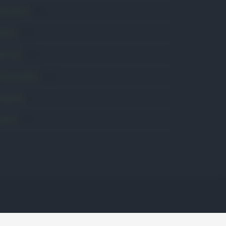
conomia
2.866
avoro
2.139
olitica
1.992
rimo piano
2.620
roposte
13
anità
1.962