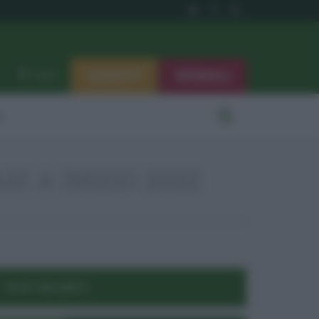
ISCRIVITI
SEGNALA
Log in
i
I A INIZIO 2022
POST RECENTI