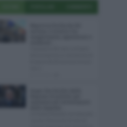
ULTIMI
POPOLARI
COMMENTI
Manovra Sicilia da 221
milioni, è scontro tra
maggioranza, opposizioni e
sindacati ...
L’annuncio del varo in Giunta
della manovra in variazione di
bilancio da 221 milioni di euro
non s ...
08.08.2026
0
Super Zes Sicilia, dalla
Regione 10 milioni per
sostenere gli investimenti
delle imprese ...
La Giunta Schifani ha stanziato
i primi 10 milioni di euro di
risorse regionali per avviare la