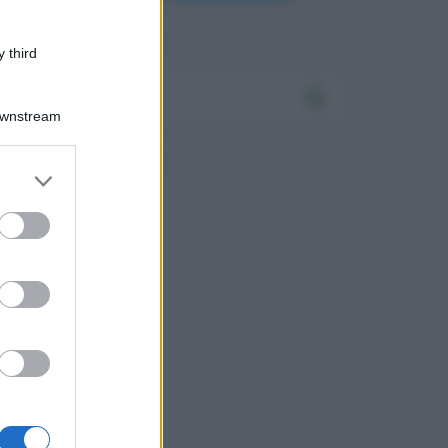
 third
Downstream
Log In
assword