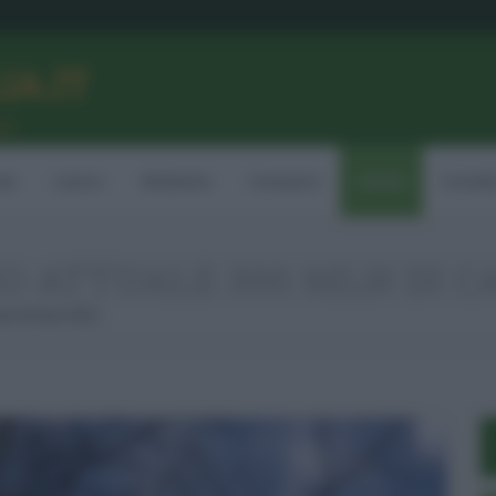
LIA.IT
ne
ia
Lavoro
Ambiente
Consumo
Sanità
Contatt
O ATTUALE 300 MLN DI CAS
si A Inizio 2022