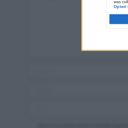
was col
Opted 
Salva il mio nome, email e sito web in ques