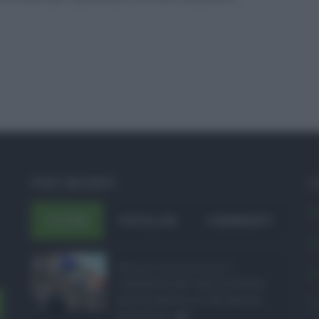
POST RECENTI
C
A
ULTIMI
POPOLARI
COMMENTI
A
Manovra Sicilia da 2 ...
C
L’annuncio del varo in Giunta
della manovra in variazione ...
C
08.08.2026
0