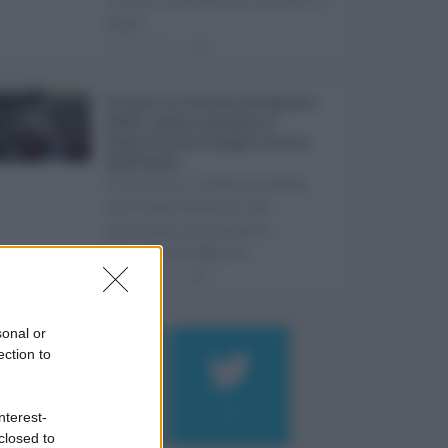
Super ...
08.08.2026
0
Eventi in Sicilia ad agosto
2026: teatro, musica e
festival nei luoghi storici
dell’Isola ...
La Sicilia si conferma anche
nell’estate 2026 uno dei
principali palcoscenici
culturali del Medite ...
07.08.2026
0
sonal or
ection to
184
9
nterest-
closed to