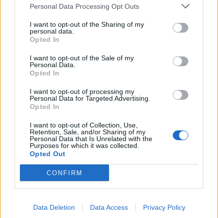
Economia
2.864
Personal Data Processing Opt Outs
This information may also be disclosed by us to third parties
on the IAB’s List of Downstream Participants that may further
Lavoro
2.139
I want to opt-out of the Sharing of my
disclose it to other third parties.
personal data.
Opted In
Politica
1.990
I want to opt-out of the Sale of my
Primo piano
2.619
Personal Data.
Opted In
Proposte
13
I want to opt-out of processing my
Personal Data for Targeted Advertising.
Sanità
1.962
Opted In
I want to opt-out of Collection, Use,
Retention, Sale, and/or Sharing of my
Personal Data that Is Unrelated with the
Purposes for which it was collected.
Opted Out
CONFIRM
Data Deletion
Data Access
Privacy Policy