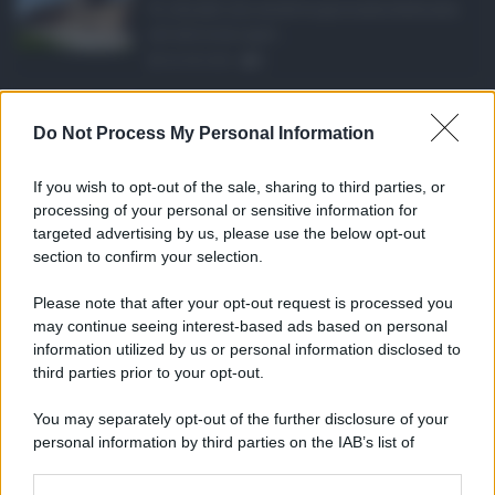
Si chiude con un'altra giornata dedicata
all'attività ispet ...
06.08.2026
0
Definizione agevolat ...
Do Not Process My Personal Information
Anche il Comune di Catania aderisce
alla definizione agevola ...
If you wish to opt-out of the sale, sharing to third parties, or
06.08.2026
0
processing of your personal or sensitive information for
targeted advertising by us, please use the below opt-out
section to confirm your selection.
CATEGORIE
Please note that after your opt-out request is processed you
Ambiente
1.404
may continue seeing interest-based ads based on personal
information utilized by us or personal information disclosed to
Attualità
6.106
third parties prior to your opt-out.
Comunicati
6
You may separately opt-out of the further disclosure of your
personal information by third parties on the IAB’s list of
Consumo
1.930
downstream participants.