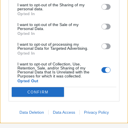
on the IAB’s List of Downstream Participants that may further
Lavoro
2.139
I want to opt-out of the Sharing of my
disclose it to other third parties.
personal data.
Opted In
Politica
1.991
I want to opt-out of the Sale of my
Primo piano
2.619
Personal Data.
Opted In
Proposte
13
I want to opt-out of processing my
Personal Data for Targeted Advertising.
Sanità
1.962
Opted In
I want to opt-out of Collection, Use,
Retention, Sale, and/or Sharing of my
Personal Data that Is Unrelated with the
Purposes for which it was collected.
Opted Out
CONFIRM
Data Deletion
Data Access
Privacy Policy
Preferenze Privacy