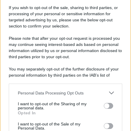
2026 uno dei prin ...
If you wish to opt-out of the sale, sharing to third parties, or
07.08.2026
1
processing of your personal or sensitive information for
targeted advertising by us, please use the below opt-out
section to confirm your selection.
CATEGORIE
Please note that after your opt-out request is processed you
Ambiente
1.404
may continue seeing interest-based ads based on personal
information utilized by us or personal information disclosed to
Attualità
6.108
third parties prior to your opt-out.
Comunicati
6
You may separately opt-out of the further disclosure of your
personal information by third parties on the IAB’s list of
Consumo
1.930
downstream participants.
Economia
2.866
Personal Data Processing Opt Outs
This information may also be disclosed by us to third parties
on the IAB’s List of Downstream Participants that may further
Lavoro
2.139
I want to opt-out of the Sharing of my
disclose it to other third parties.
personal data.
Opted In
Politica
1.992
I want to opt-out of the Sale of my
Primo piano
2.620
Personal Data.