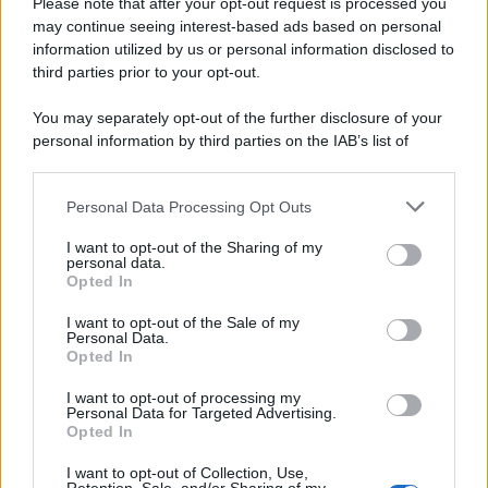
Please note that after your opt-out request is processed you
Ambiente
1.404
may continue seeing interest-based ads based on personal
information utilized by us or personal information disclosed to
Attualità
6.106
third parties prior to your opt-out.
Comunicati
6
You may separately opt-out of the further disclosure of your
personal information by third parties on the IAB’s list of
Consumo
1.930
downstream participants.
Economia
2.864
Personal Data Processing Opt Outs
This information may also be disclosed by us to third parties
on the IAB’s List of Downstream Participants that may further
Lavoro
2.139
I want to opt-out of the Sharing of my
disclose it to other third parties.
personal data.
Opted In
Politica
1.990
I want to opt-out of the Sale of my
Primo piano
2.619
Personal Data.
Opted In
Proposte
13
I want to opt-out of processing my
Personal Data for Targeted Advertising.
Sanità
1.962
Opted In
I want to opt-out of Collection, Use,