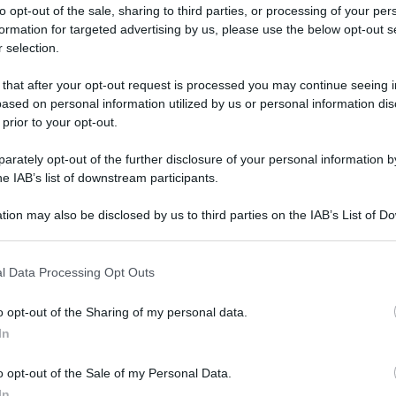
to opt-out of the sale, sharing to third parties, or processing of your per
formation for targeted advertising by us, please use the below opt-out s
 selection.
vole e gli effetti collaterali sono stati generalmente
 that after your opt-out request is processed you may continue seeing i
he ritonavir influenza l'azione di molti altri medicinali"
ased on personal information utilized by us or personal information dis
i consigli e avvertenze nelle informazioni sul prodotto di
 prior to your opt-out.
o sul proprio sito web a cui è possibile accedere tramite
o e sulla confezione esterna".
rately opt-out of the further disclosure of your personal information by
he IAB’s list of downstream participants.
zioni degli operatori sanitari competenti per ricordare
tion may also be disclosed by us to third parties on the IAB’s List of 
i con altri farmaci. Il Chmp ha dunque concluso che i
 that may further disclose it to other third parties.
maggiori dei suoi rischi. Ora queste sue
o E-mail
one europea per una decisione rapida applicabile in
l Data Processing Opt Outs
o opt-out of the Sharing of my personal data.
Reset password
dami
In
ti
Log In
Reset P
o opt-out of the Sale of my Personal Data.
0
In