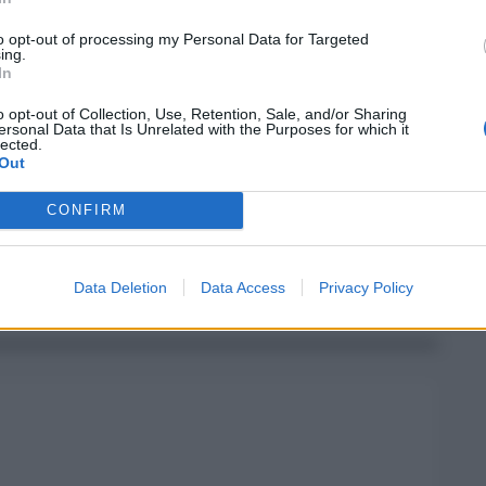
to opt-out of processing my Personal Data for Targeted
ing.
In
o opt-out of Collection, Use, Retention, Sale, and/or Sharing
ersonal Data that Is Unrelated with the Purposes for which it
lected.
Out
ARTICOLO SUCCESSIVO
CONFIRM
Parità di genere, Italia fanalino
di coda, “Le quote rosa non
bastano”
Data Deletion
Data Access
Privacy Policy