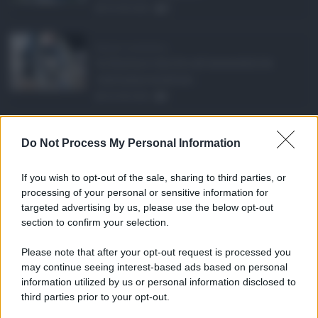
05.08.2026
0
Barriere architetton ...
In Sicilia il diritto all'accessibilità
continua a scontrar ...
05.08.2026
1
Rete fognaria di Cat ...
Do Not Process My Personal Information
Un investimento da oltre 24 milioni di
euro in due anni per ...
If you wish to opt-out of the sale, sharing to third parties, or
05.08.2026
0
processing of your personal or sensitive information for
targeted advertising by us, please use the below opt-out
section to confirm your selection.
CATEGORIE
Please note that after your opt-out request is processed you
Ambiente
1.403
may continue seeing interest-based ads based on personal
information utilized by us or personal information disclosed to
Attualità
6.105
third parties prior to your opt-out.
Comunicati
6