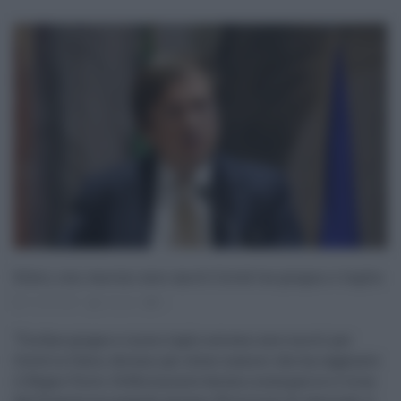
Sileri, con vaccini zero morti Covid tra giugno e luglio
12.05.2021
risuser
0
"Tra fine giugno e inizio luglio avremo zero morti per
Covid in Italia. Avremo gli stessi numeri che ha raggiunto
il Regno Unito. Difficilmente faremo scomparire il virus