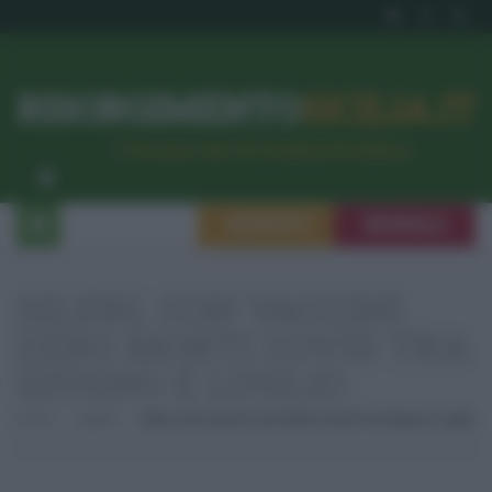
RISORGIMENTO
SICILIA.IT
l’Unione dei #CittadiniPerBene
ISCRIVITI
SEGNALA
SILERI, CON VACCINI
ZERO MORTI COVID TRA
GIUGNO E LUGLIO
Home
Sanità
Sileri, Con Vaccini Zero Morti Covid Tra Giugno E Luglio