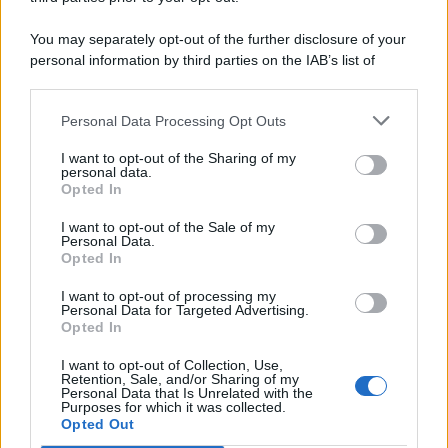
Comunicati
6
You may separately opt-out of the further disclosure of your
personal information by third parties on the IAB’s list of
Consumo
1.930
downstream participants.
Economia
2.864
Personal Data Processing Opt Outs
This information may also be disclosed by us to third parties
on the IAB’s List of Downstream Participants that may further
Lavoro
2.139
I want to opt-out of the Sharing of my
disclose it to other third parties.
personal data.
Opted In
Politica
1.990
I want to opt-out of the Sale of my
Primo piano
2.619
Personal Data.
Opted In
Proposte
13
I want to opt-out of processing my
Personal Data for Targeted Advertising.
Sanità
1.962
Opted In
I want to opt-out of Collection, Use,
Retention, Sale, and/or Sharing of my
Personal Data that Is Unrelated with the
Purposes for which it was collected.
Opted Out