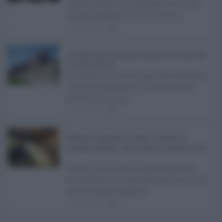
tradizionalmente dedicato alle ferie, i
concorsi pubblici in Sicilia non s ...
06.08.2026
0
Ars Sicilia, chiude l'Aula per la pausa estiva: partiti già
in clima elettorale ...
Si chiude con un'altra giornata dedicata
all'attività ispettiva l'ultima seduta
dell'Ars Sicilia pr ...
06.08.2026
0
Definizione agevolata a Catania, via libera del
Consiglio comunale: come funziona la sanatoria dei t
...
Anche il Comune di Catania aderisce
alla definizione agevolata delle entrate
prevista dalla Legge di ...
06.08.2026
0