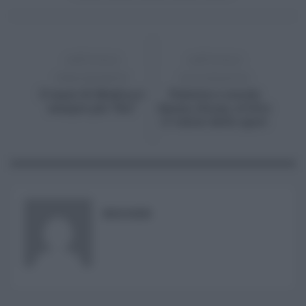
ARTICOLO
ARTICOLO
PRECEDENTE
SUCCESSIVO
Il mare di Modica è
Palestre e scuole
sempre più “blu”
danza chiuse, svilito
il valore dello sport
RISUSER