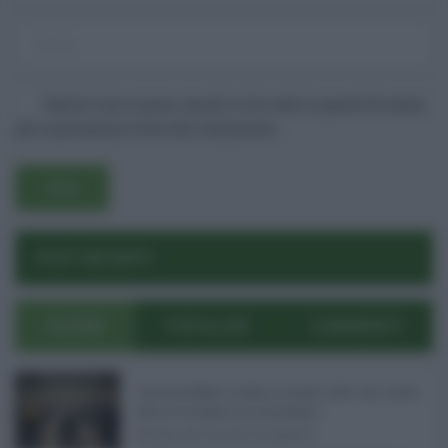
Salva il mio nome, email e sito web in questo browser
per la prossima volta che commento.
Username o E-mail
POST RECENTI
Log In
Ricordami
ULTIMI
POPOLARI
COMMENTI
Registrati
Log In
Reset password
Log In
Reset Password
Concorsi pubblici in Sicilia ad agosto 2026: tutti i bandi
attivi e le scadenze da non perdere ...
Anche nel mese di agosto,