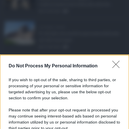
tradizionalmente dedicato alle fer ...
06.08.2026
0
Ars Sicilia, chiude ...
Si chiude con un'altra giornata dedicata
all'attività ispet ...
06.08.2026
0
Definizione agevolat ...
Do Not Process My Personal Information
Anche il Comune di Catania aderisce
alla definizione agevola ...
If you wish to opt-out of the sale, sharing to third parties, or
06.08.2026
0
processing of your personal or sensitive information for
targeted advertising by us, please use the below opt-out
section to confirm your selection.
CATEGORIE
Please note that after your opt-out request is processed you
Ambiente
1.404
may continue seeing interest-based ads based on personal
information utilized by us or personal information disclosed to
Attualità
6.106
third parties prior to your opt-out.