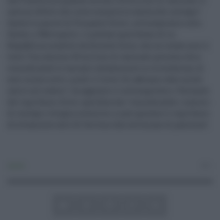
dal Pianeta ma quando avremo 30 milioni di vaccinati ci
sarà un effetto che interromperà la catena del contagio".
Queste le parole di Pierpaolo Sileri, sottosegretario alla
Salute, a 'Metropolis', il podcast quotidiano di La
Repubblica condotto da Gerardo Greco, che ne rende noto il
testo."Con almeno 30 milioni di vaccinati potremo dire,
considerando le varianti attualmente in circolazione, di
aver messo sotto i piedi il Covid. Gli abbiamo dato un bel
calcio nel sedere", ha aggiunto il sottosegretario. Parlando
del coprifuoco, Sileri specifica che "considerando i numeri
di contagi e terapia intensive, si può spostare il coprifuoco
direttamente alle 24. Servono due settimane di pazienza".
Sanità
0