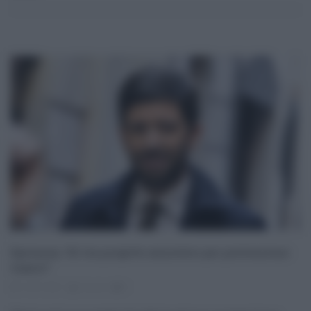
Speranza, “Al via progetto ministero per prevenzione
tumori”
14.07.2021
risuser
0