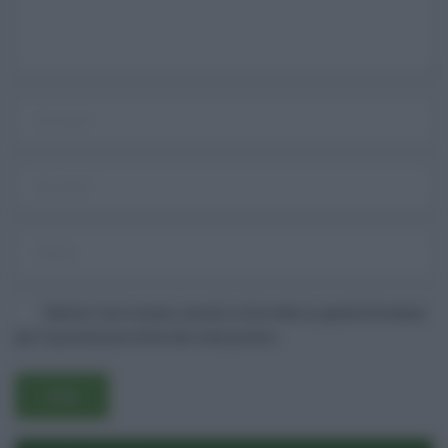
Salva il mio nome, email e sito web in questo browser
Username o E-mail
per la prossima volta che commento.
Log In
Ricordami
Registrati
Log In
Reset password