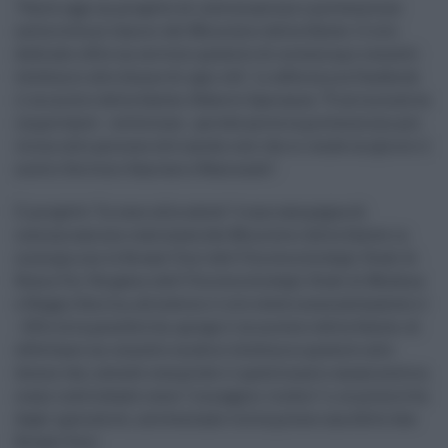
"Parte oggi un progetto di informazione e prevenzione
nella lotta ai tumori del Ministero della Salute. Il sito
dedicato offre un servizio gratuito di screening e consulti
telefonici alle donne di ogni età". Lo afferma su Facebook
il ministro della Salute, Roberto Speranza. "È un'iniziativa
importante - sottolinea - perché porta la prevenzione più
vicino alle persone ed è anche così che si rende migliore il
nostro Servizio Sanitario Nazionale".
Il progetto "In seno alla salute" è una campagna di
comunicazione realizzata dal Ministero della Salute in
sinergia con le Breast Unit dell'Università degli Studi di
Roma Tor Vergata e dell'Università degli Studi di Modena
e Reggio Emilia, attraverso il sito www.insenoallasalute.it
. Offrirà la possibilità, spiega il ministero della Salute, di
effettuare un consulto medico telefonico gratuito alle
donne che, avendo compilato il questionario anamnestico,
siano individuate come "a maggior rischio" e, se prescritta
dagli specialisti, un'eventuale visita presso una delle due
Breast Unit.