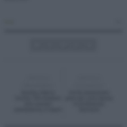
Sanità
0
ARTICOLO
ARTICOLO
PRECEDENTE
SUCCESSIVO
Scuola e dad in
Covid, aumentano
Sicilia, 70% studenti
posti per corsi laurea
non conosce
in professioni
matematica, il report
sanitarie