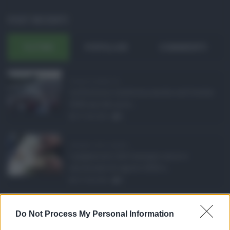
POST RECENTI
ULTIMI
POPOLARI
COMMENTI
Eventi in Sicilia ad ...
La Sicilia si conferma anche nell’estate
2026 uno dei prin ...
07.08.2026
0
Assegno unico agosto ...
I pagamenti dell'assegno unico e
universale di agosto 2026 a ...
07.08.2026
0
Etna in eruzione, vo ...
Do Not Process My Personal Information
L'eruzione dell'Etna continua a