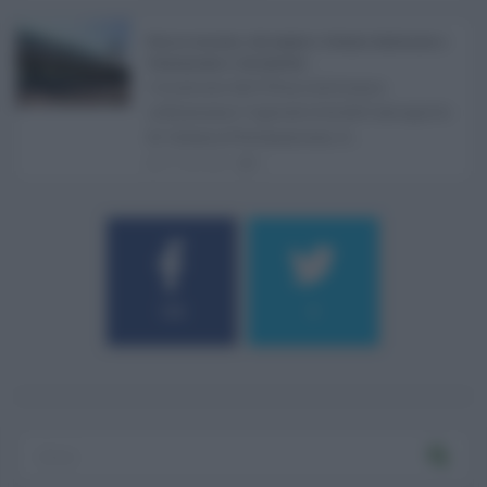
Etna in eruzione, voli sospesi a Catania: limitazioni a
Fontanarossa e voli dirottati ...
L'eruzione dell'Etna continua a
influenzare l'operatività dell'aeroporto
di Catania Fontanarossa. A ...
07.08.2026
0
184
9