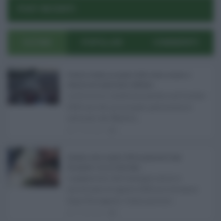
Log In
Reset Password
POST RECENTI
ULTIMI
POPOLARI
COMMENTI
Eventi in Sicilia ad agosto 2026: teatro, musica e
festival nei luoghi storici dell’Isola ...
La Sicilia si conferma anche nell’estate
2026 uno dei principali palcoscenici
culturali del Medite ...
07.08.2026
0
Assegno unico agosto 2026, pagamenti dopo
Ferragosto: ecco le date Inps ...
I pagamenti dell'assegno unico e
universale di agosto 2026 arriveranno
dopo Ferragosto. Come previst ...
07.08.2026
0