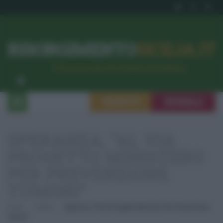
RISORGIMENTO
SICILIA.IT
l’Unione dei #CittadiniPerBene
ISCRIVITI
SEGNALA
SPERANZA, “AL VIA
PROGETTO MINISTERO
PER PREVENZIONE
TUMORI”
Home
Sanità
Speranza, “Al Via Progetto Ministero Per Prevenzione
Tumori”