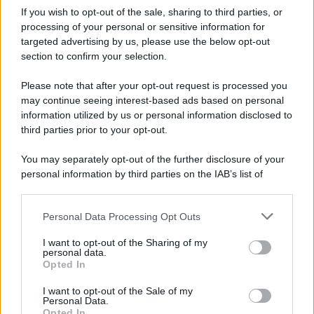
influenzare l'operatività d ...
If you wish to opt-out of the sale, sharing to third parties, or
07.08.2026
0
processing of your personal or sensitive information for
targeted advertising by us, please use the below opt-out
section to confirm your selection.
CATEGORIE
Please note that after your opt-out request is processed you
Ambiente
1.404
may continue seeing interest-based ads based on personal
information utilized by us or personal information disclosed to
Attualità
6.108
third parties prior to your opt-out.
Comunicati
6
You may separately opt-out of the further disclosure of your
personal information by third parties on the IAB’s list of
Consumo
1.930
downstream participants.
Economia
2.865
Personal Data Processing Opt Outs
This information may also be disclosed by us to third parties
on the IAB’s List of Downstream Participants that may further
Lavoro
2.139
I want to opt-out of the Sharing of my
disclose it to other third parties.
personal data.
Opted In
Politica
1.991
I want to opt-out of the Sale of my
Primo piano
2.619
Personal Data.
Opted In