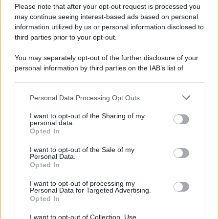
Please note that after your opt-out request is processed you
Ambiente
1.404
may continue seeing interest-based ads based on personal
information utilized by us or personal information disclosed to
Attualità
6.108
third parties prior to your opt-out.
Comunicati
6
You may separately opt-out of the further disclosure of your
personal information by third parties on the IAB’s list of
Consumo
1.930
downstream participants.
Economia
2.866
Personal Data Processing Opt Outs
This information may also be disclosed by us to third parties
on the IAB’s List of Downstream Participants that may further
Lavoro
2.139
I want to opt-out of the Sharing of my
disclose it to other third parties.
personal data.
Opted In
Politica
1.992
I want to opt-out of the Sale of my
Primo piano
2.620
Personal Data.
Opted In
Proposte
13
I want to opt-out of processing my
Personal Data for Targeted Advertising.
Sanità
1.962
Opted In
I want to opt-out of Collection, Use,