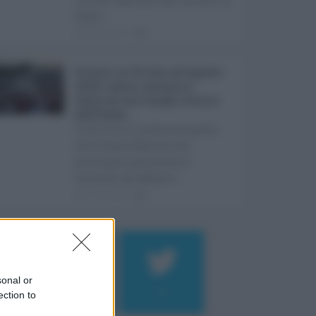
Super ...
08.08.2026
0
Eventi in Sicilia ad agosto
2026: teatro, musica e
festival nei luoghi storici
dell’Isola ...
La Sicilia si conferma anche
nell’estate 2026 uno dei
principali palcoscenici
culturali del Medite ...
07.08.2026
0
sonal or
184
9
ection to