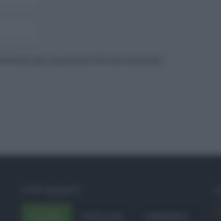
to browser per la prossima volta che commento.
POST RECENTI
C
A
ULTIMI
POPOLARI
COMMENTI