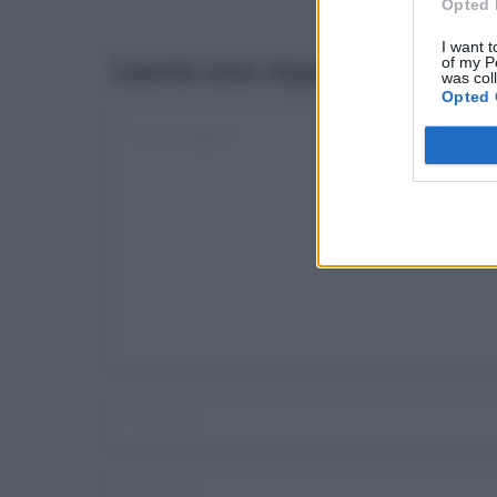
Opted 
I want t
Lascia una risposta
of my P
was col
Opted 