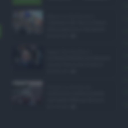
A
Manovra Sicilia da 2 ...
C
L’annuncio del varo in Giunta
della manovra in variazione ...
C
08.08.2026
0
E
Super Zes Sicilia, d ...
L
La Giunta Schifani ha stanziato
i primi 10 milioni di euro d ...
P
08.08.2026
0
P
Eventi in Sicilia ad ...
P
La Sicilia si conferma anche
nell’estate 2026 uno dei prin ...
S
07.08.2026
0