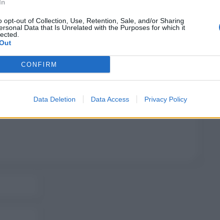
In
o opt-out of Collection, Use, Retention, Sale, and/or Sharing
ersonal Data that Is Unrelated with the Purposes for which it
lected.
Out
CONFIRM
Data Deletion
Data Access
Privacy Policy