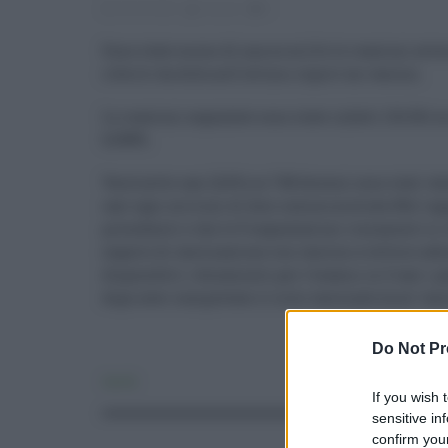
20.04.2022
risuser
0
Sono state meno di una su mille le reazioni avve
riferiti da Aifa nell'ultimo report sui vaccini.
Le reazioni segnalate sono state infatti 134.361 s
0,098%.
Ventisette casi (3,6%) su 748 decessi sono stati val
casi ogni milioni di dosi somministrate.Nel rappo
precedenti e che le 5 segnalazioni rimanenti si 
seguito di vaccinazione con vaccino a vettore aden
disponibili i documenti per l'esame; in 3 casi i
dopo aver completato il ciclo vaccinale (cioe' vac
Do Not Pr
Sanità
If you wish 
sensitive in
confirm your