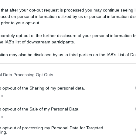
 that after your opt-out request is processed you may continue seeing i
ased on personal information utilized by us or personal information dis
 prior to your opt-out.
rately opt-out of the further disclosure of your personal information by
ARTICOLO SUCCESSIVO
he IAB’s list of downstream participants.
La realtà supera la
fantascienza: arriva il medico
tion may also be disclosed by us to third parties on the IAB’s List of 
olografico della Nasa
 that may further disclose it to other third parties.
o E-mail
l Data Processing Opt Outs
o opt-out of the Sharing of my personal data.
Reset password
dami
In
ti
Log In
Reset P
o opt-out of the Sale of my Personal Data.
In
to opt-out of processing my Personal Data for Targeted
ing.