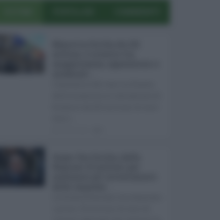
ULTIMI
POPOLARI
COMMENTI
Manovra Sicilia da 221
milioni, è scontro tra
maggioranza, opposizioni e
sindacati ...
L’annuncio del varo in Giunta
della manovra in variazione di
bilancio da 221 milioni di euro
non s ...
08.08.2026
0
Super Zes Sicilia, dalla
Regione 10 milioni per
sostenere gli investimenti
delle imprese ...
La Giunta Schifani ha stanziato
i primi 10 milioni di euro di
risorse regionali per avviare la