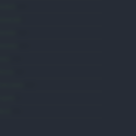
ttualità
6.108
omunicati
6
onsumo
1.930
conomia
2.866
avoro
2.139
olitica
1.992
rimo piano
2.620
roposte
13
anità
1.962