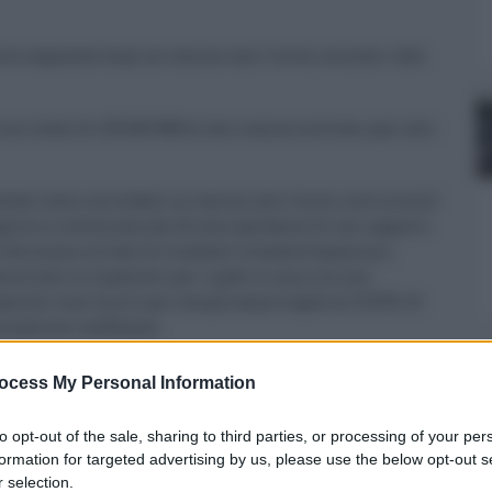
rse segnalate dopo un vaccino anti-Covid, secondo i dati
u un totale di 135.849.988 di dosi somministrate, pari allo
utati come correlabili ai vaccini anti Covid, cioè circa 0,2
rto si sottolinea che 22 sono già descritti nei rapporti
riferiscono a 2 casi di trombosi trombocitopenica a
ovirale in 2 pazienti per i quali si sono ora resi
 pazienti sono morti per complicanze legate al COVID-19
cinazione inefficace).
ocess My Personal Information
0
to opt-out of the sale, sharing to third parties, or processing of your per
formation for targeted advertising by us, please use the below opt-out s
 selection.