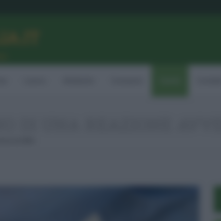
LIA.IT
ne
ia
Lavoro
Ambiente
Consumo
Sanità
Contatt
NO DI UNA REAZIONE AVV
rsa Su Mille