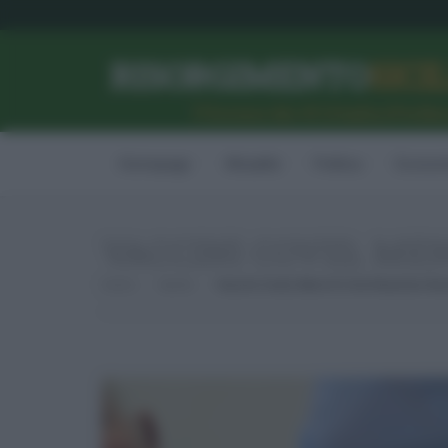
RISORGIMENTO
SICI
l’Unione dei #CittadiniPerBe
Homepage
Attualità
Politica
Econom
VACCINI COVID, ME
Home
Sanità
Vaccini Covid, Meno Di Una Reazione Avve