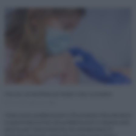
Vaccini, ok dall’Ema per bimbi a fine novembre
18.11.2021
risuser
0
"A fine mese, probabilmente il 29 novembre, Ema deciderà
su questa fascia d'età e che probabilmente il responso sarà
positivo per l'autorizzazione, cui conseguiranno le