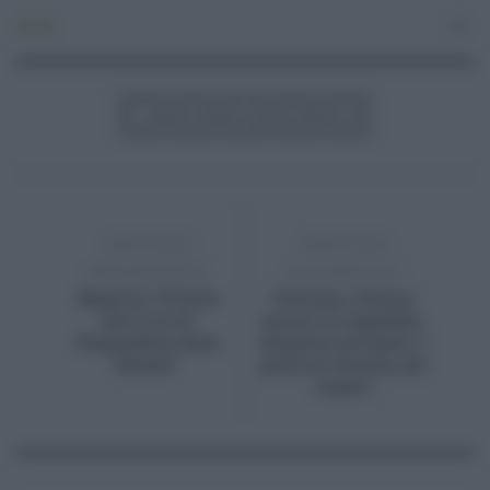
Sanità
0
ARTICOLO
ARTICOLO
PRECEDENTE
SUCCESSIVO
Magrini “Pillola
Palermo, 13enne
anti-Covid
muore in ospedale,
disponibile dopo
disposta autopsia. I
Natale”
genitori donano gli
organi