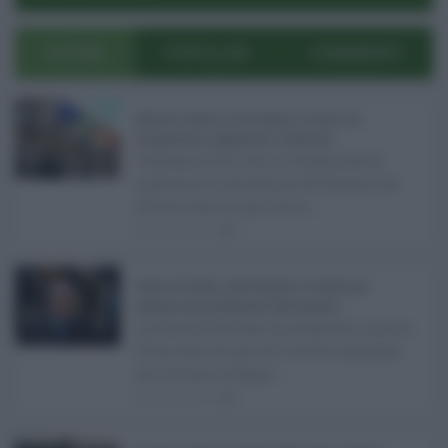
ULTIMI
POPOLARI
COMMENTI
Manovra Sicilia da 221 milioni, è scontro tra
maggioranza, opposizioni e sindacati ...
L’annuncio del varo in Giunta della
manovra in variazione di bilancio da
221 milioni di euro non s ...
08.08.2026
0
Super Zes Sicilia, dalla Regione 10 milioni per
sostenere gli investimenti delle imprese ...
La Giunta Schifani ha stanziato i primi
10 milioni di euro di risorse regionali
per avviare la Super ...
08.08.2026
1