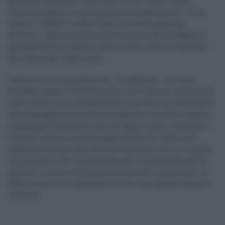
politiche nazionali, ovvero dire in che modo l'Italia
realizzerà questo in questa fascia di popolazione". Lo ha
detto a "e-VENTI" su Sky TG24 il direttore generale
dell'Aifa - Agenzia italiana del farmaco, Nicola Magrini,
parlando del via libera ai vaccini anti covid nei bambini
dai cinque agli undici anni.
"Questa fascia di popolazione - ha aggiunto - ne trarrà
beneficio, questo va sottolineato, non è solo per solidarietà
o per ridurre la circolazione del virus che si fa. Andrà fatta
una campagna informativa a riguardo, con tutto il garbo e
la gradualità necessarie, per far capire a tutti il beneficio
di questi vaccini su questa popolazione. Gli studi sono
sufficientemente ampi per dare dei dati sicuri di risposta
immunitaria. Per la sua attuazione il coinvolgimento di
pediatri e medici di famiglia sarà molto importante. La
fiducia che occorre generare in tutti va progressivamente
costruita".