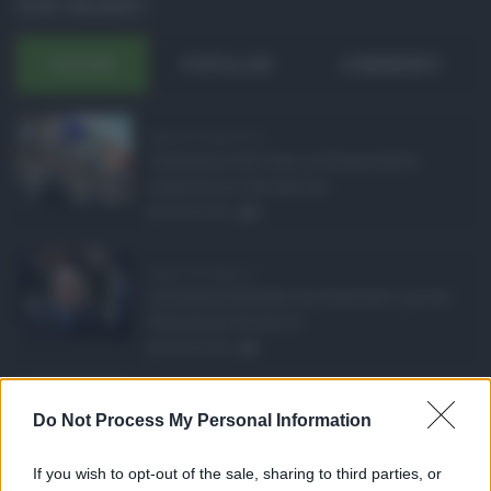
POST RECENTI
ULTIMI
POPOLARI
COMMENTI
Manovra Sicilia da 2 ...
L’annuncio del varo in Giunta della
manovra in variazione ...
08.08.2026
0
Super Zes Sicilia, d ...
La Giunta Schifani ha stanziato i primi
10 milioni di euro d ...
08.08.2026
1
Eventi in Sicilia ad ...
Do Not Process My Personal Information
La Sicilia si conferma anche nell’estate
2026 uno dei prin ...
If you wish to opt-out of the sale, sharing to third parties, or
07.08.2026
0