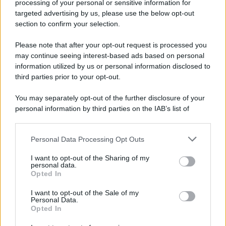
processing of your personal or sensitive information for
targeted advertising by us, please use the below opt-out
section to confirm your selection.
CATEGORIE
Please note that after your opt-out request is processed you
Ambiente
1.404
may continue seeing interest-based ads based on personal
information utilized by us or personal information disclosed to
Attualità
6.108
third parties prior to your opt-out.
Comunicati
6
You may separately opt-out of the further disclosure of your
personal information by third parties on the IAB’s list of
Consumo
1.930
downstream participants.
Economia
2.866
Personal Data Processing Opt Outs
This information may also be disclosed by us to third parties
on the IAB’s List of Downstream Participants that may further
Lavoro
2.139
I want to opt-out of the Sharing of my
disclose it to other third parties.
personal data.
Opted In
Politica
1.992
I want to opt-out of the Sale of my
Primo piano
2.620
Personal Data.
Opted In
Proposte
13