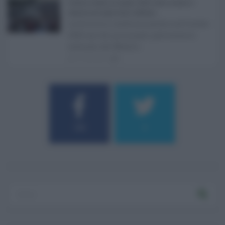
Eventi in Sicilia ad agosto 2026: teatro, musica e
festival nei luoghi storici dell’Isola ...
La Sicilia si conferma anche nell’estate
2026 uno dei principali palcoscenici
culturali del Medite ...
07.08.2026
0
184
9