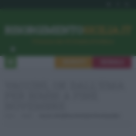
RISORGIMENTO
SICILIA.IT
l’Unione dei #CittadiniPerBene
ISCRIVITI
SEGNALA
VACCINI, OK DALL'EMA
PER BIMBI A FINE
NOVEMBRE
Home
Sanità
Vaccini, Ok Dall’Ema Per Bimbi A Fine Novembre