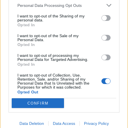
Economia
2.864
Personal Data Processing Opt Outs
This information may also be disclosed by us to third parties
on the IAB’s List of Downstream Participants that may further
Lavoro
2.139
I want to opt-out of the Sharing of my
disclose it to other third parties.
personal data.
Opted In
Politica
1.990
I want to opt-out of the Sale of my
Primo piano
2.619
Personal Data.
Opted In
Proposte
13
I want to opt-out of processing my
Personal Data for Targeted Advertising.
Sanità
1.962
Opted In
I want to opt-out of Collection, Use,
Retention, Sale, and/or Sharing of my
Personal Data that Is Unrelated with the
Purposes for which it was collected.
Opted Out
CONFIRM
Data Deletion
Data Access
Privacy Policy