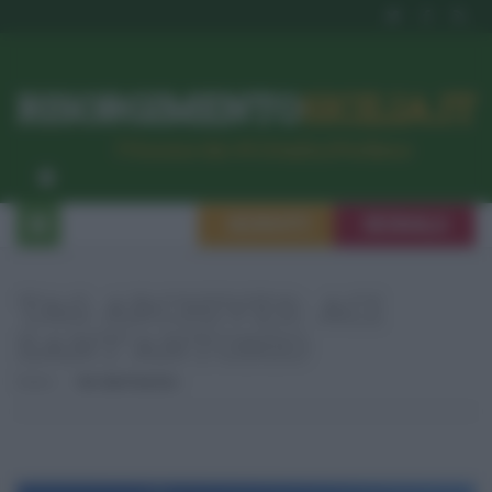
RISORGIMENTO
SICILIA.IT
l’Unione dei #CittadiniPerBene
ISCRIVITI
SEGNALA
TAG ARCHIVES:
ACI
SANT’ANTONIO
Home
Aci Sant'antonio