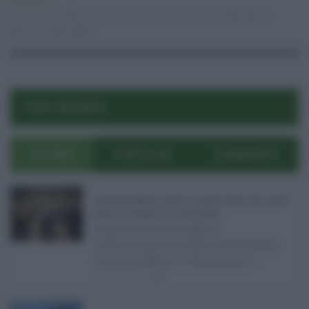
Ambiente
26.02.2021
aci sant'antonio
,
catania
,
dissesto idrogeologico
risuser
0
0
POST RECENTI
ULTIMI
POPOLARI
COMMENTI
Concorsi pubblici in Sicilia ad agosto 2026: tutti i bandi
attivi e le scadenze da non perdere ...
Anche nel mese di agosto,
tradizionalmente dedicato alle ferie, i
concorsi pubblici in Sicilia non s ...
06.08.2026
0