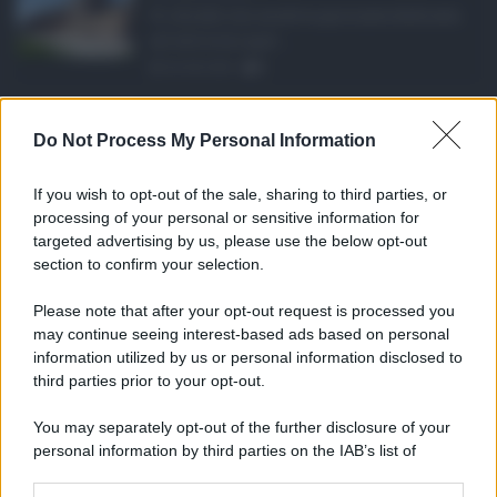
Si chiude con un'altra giornata dedicata
all'attività ispet ...
06.08.2026
0
Definizione agevolat ...
Do Not Process My Personal Information
Anche il Comune di Catania aderisce
alla definizione agevola ...
If you wish to opt-out of the sale, sharing to third parties, or
06.08.2026
0
processing of your personal or sensitive information for
targeted advertising by us, please use the below opt-out
section to confirm your selection.
CATEGORIE
Please note that after your opt-out request is processed you
Ambiente
1.404
may continue seeing interest-based ads based on personal
information utilized by us or personal information disclosed to
Attualità
6.106
third parties prior to your opt-out.
Comunicati
6
You may separately opt-out of the further disclosure of your
personal information by third parties on the IAB’s list of
Consumo
1.930
downstream participants.