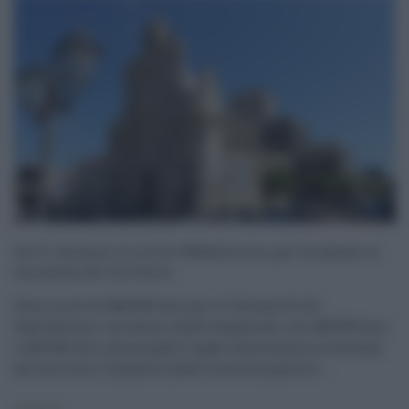
Aci S. Antonio in arrivo 900mila euro per la messa in
sicurezza del territorio
Sono in arrivo 868.000 euro per il Comune di Aci
Sant’Antonio: verranno infatti finanziati, con 468.000 euro
e 400.000 euro, due progetti legati alla messa in sicurezza
del territorio. È giunta infatti la notizia positiv ...