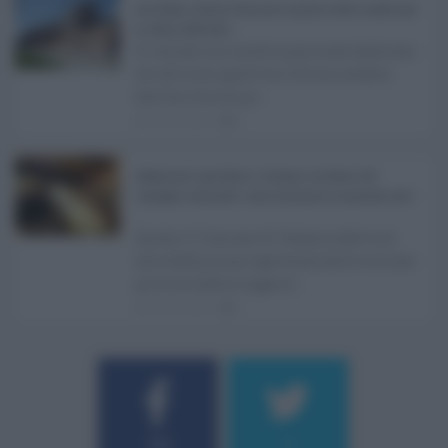
Ars Sicilia, chiude l'Aula per la pausa estiva: partiti già
in clima elettorale ...
Si chiude con un'altra giornata dedicata
all'attività ispettiva l'ultima seduta
dell'Ars Sicilia pr ...
06.08.2026
0
Definizione agevolata a Catania, via libera del
Consiglio comunale: come funziona la sanatoria dei t
...
Anche il Comune di Catania aderisce
alla definizione agevolata delle entrate
prevista dalla Legge di ...
06.08.2026
0
Username o E-mail
184
9