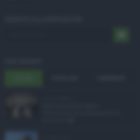
ISCRIVITI ALLA NEWSLETTER
POST RECENTI
ULTIMI
POPOLARI
COMMENTI
Concorsi pubblici in ...
Anche nel mese di agosto,
tradizionalmente dedicato alle fer ...
06.08.2026
0
Ars Sicilia, chiude ...