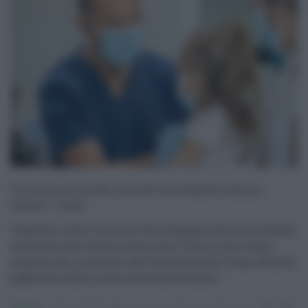
Covid, gli anticorpi naturali nei bambini durano
almeno 7 mesi
I bambini colpiti da Covid-19 sviluppano anticorpi naturali
che durano per almeno sette mesi. A dirlo è uno studio
condotto dai ricercatori dell’Università del Texas a Huston
pubblicato sulla rivista scientifica Pediatri ...