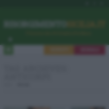
RISORGIMENTO
SICILIA.IT
l’Unione dei #CittadiniPerBene
ISCRIVITI
SEGNALA
TAG ARCHIVES:
ANTICORPI
Home
Anticorpi