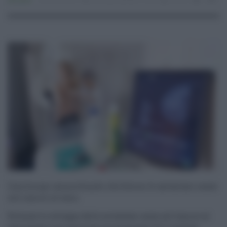
Attualità
22.03.2022
anticorpi
,
bambini
,
covid
risuser
0
0
L’anticorpo monoclonale che blocca le metastasi ossee
nel cancro al seno
Fermare lo sviluppo delle metastasi ossee nel tumore al