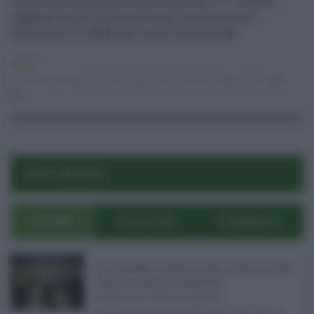
seno grazie a un anticorpo monoclonale. È il risultato
raggiunto da un innovativo studio internazionale
multicentrico, pubblicato sulla rivista Oncoge ...
Sanità
27.01.2021
anticorpi
,
metastasi
,
tumore al seno
risuser
0
0
POST RECENTI
ULTIMI
POPOLARI
COMMENTI
Concorsi pubblici in Sicilia ad agosto 2026: tutti i bandi
attivi e le scadenze da non perdere ...
Anche nel mese di agosto,
tradizionalmente dedicato alle ferie, i