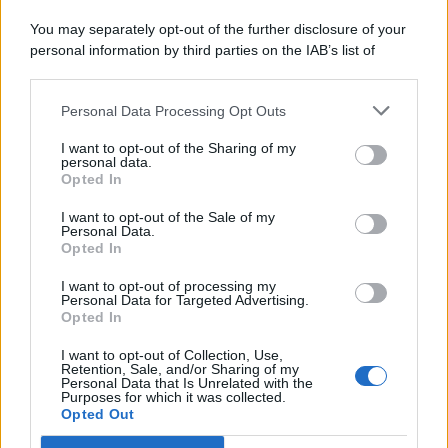
Comunicati
6
You may separately opt-out of the further disclosure of your
personal information by third parties on the IAB’s list of
Consumo
1.930
downstream participants.
Economia
2.864
Personal Data Processing Opt Outs
This information may also be disclosed by us to third parties
on the IAB’s List of Downstream Participants that may further
Lavoro
2.139
I want to opt-out of the Sharing of my
disclose it to other third parties.
personal data.
Opted In
Politica
1.990
I want to opt-out of the Sale of my
Primo piano
2.619
Personal Data.
Opted In
Proposte
13
I want to opt-out of processing my
Personal Data for Targeted Advertising.
Sanità
1.962
Opted In
I want to opt-out of Collection, Use,
Retention, Sale, and/or Sharing of my
Personal Data that Is Unrelated with the
Purposes for which it was collected.
Opted Out