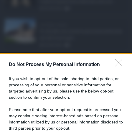
tradizionalmente dedicato alle fer ...
06.08.2026
0
Ars Sicilia, chiude ...
Si chiude con un'altra giornata dedicata
all'attività ispet ...
06.08.2026
0
Definizione agevolat ...
Do Not Process My Personal Information
Anche il Comune di Catania aderisce
alla definizione agevola ...
If you wish to opt-out of the sale, sharing to third parties, or
06.08.2026
0
processing of your personal or sensitive information for
targeted advertising by us, please use the below opt-out
section to confirm your selection.
CATEGORIE
Please note that after your opt-out request is processed you
Ambiente
1.404
may continue seeing interest-based ads based on personal
information utilized by us or personal information disclosed to
Attualità
6.106
third parties prior to your opt-out.