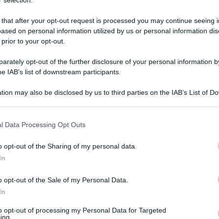
 selection.
raggiunto, a livello nazionale, a seguito di donazioni
ità culturali, inerente all’Art bonus, il credito d’imposta
 that after your opt-out request is processed you may continue seeing i
ased on personal information utilized by us or personal information dis
 prior to your opt-out.
24.07.2024
art bonus
risuser
0
0
rately opt-out of the further disclosure of your personal information by
he IAB’s list of downstream participants.
tion may also be disclosed by us to third parties on the IAB’s List of 
 that may further disclose it to other third parties.
o E-mail
l Data Processing Opt Outs
o opt-out of the Sharing of my personal data.
Reset password
dami
In
ti
Log In
Reset P
o opt-out of the Sale of my Personal Data.
In
to opt-out of processing my Personal Data for Targeted
ing.