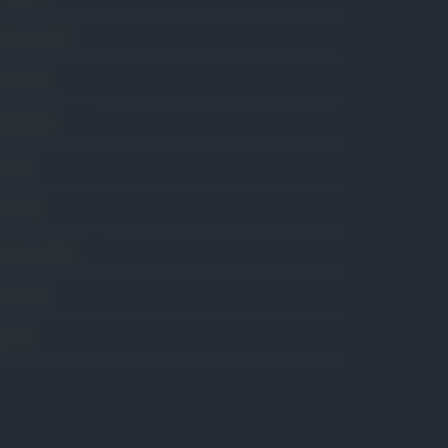
omunicati
6
onsumo
1.930
conomia
2.863
avoro
2.138
olitica
1.989
rimo piano
2.618
roposte
13
anità
1.962