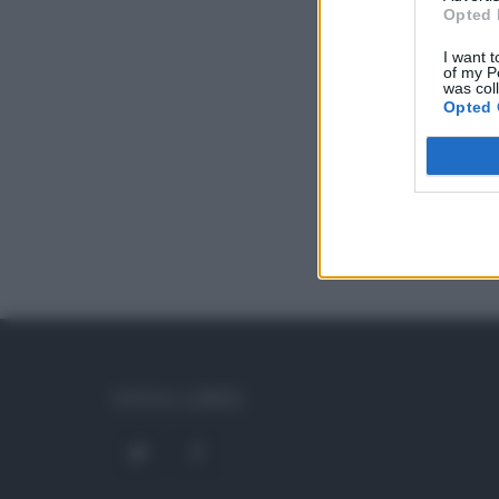
Opted 
I want t
of my P
was col
Opted 
SOCIAL LINKS