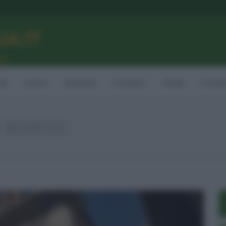
LIA.IT
ne
ia
Lavoro
Ambiente
Consumo
Sanità
Contatt
 BONUS