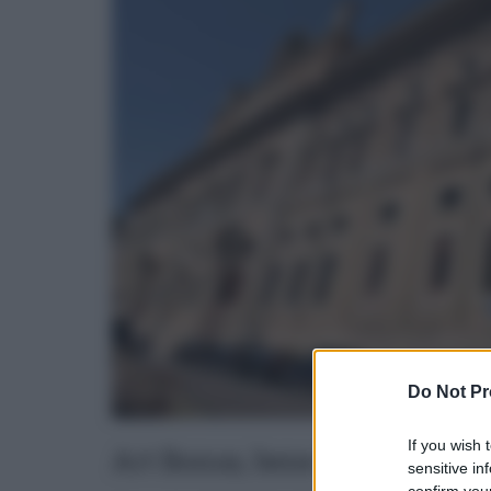
Do Not Pr
If you wish 
Art Bonus, bene la Sicilia ma
sensitive in