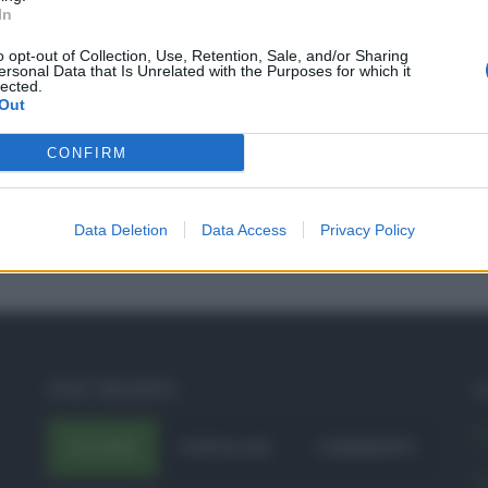
In
o opt-out of Collection, Use, Retention, Sale, and/or Sharing
ersonal Data that Is Unrelated with the Purposes for which it
lected.
Out
CONFIRM
Data Deletion
Data Access
Privacy Policy
POST RECENTI
C
A
ULTIMI
POPOLARI
COMMENTI
A