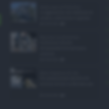
Bodycam al Policlini ...
C
Le aggressioni nei confronti di
medici, infermieri e operato ...
C
05.08.2026
0
E
Barriere architetton ...
L
In Sicilia il diritto
all'accessibilità continua a
P
scontrar ...
05.08.2026
1
P
P
Rete fognaria di Cat ...
Un investimento da oltre 24
S
milioni di euro in due anni per
...
05.08.2026
0