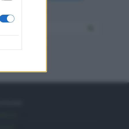
ATEGORIE
mbiente
1.403
ttualità
6.105