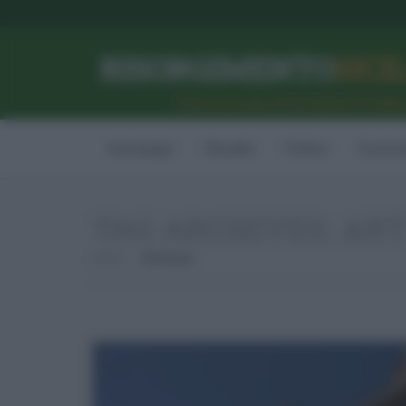
RISORGIMENTO
SICI
l’Unione dei #CittadiniPerBe
Homepage
Attualità
Politica
Econom
TAG ARCHIVES:
ART
Home
Art Bonus