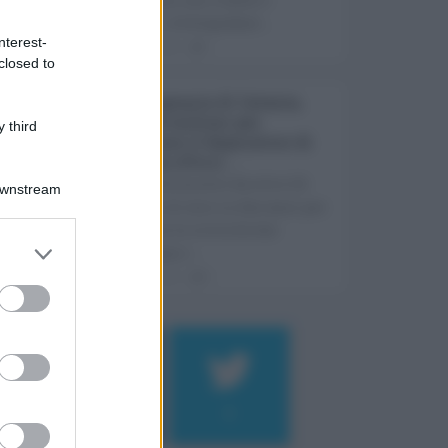
ostacoli. A fotografare ...
nterest-
05.08.2026
1
closed to
Rete fognaria di Catania,
oltre 24 milioni per
 third
rilanciare il depuratore di
Pantano d’Arci ...
Un investimento da oltre 24
Downstream
milioni di euro in due anni per
risolvere le criticità che
rallentano i ...
05.08.2026
0
Log In
assword
184
9