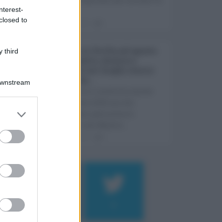
nterest-
Super ...
closed to
08.08.2026
1
Eventi in Sicilia ad agosto
 third
2026: teatro, musica e
festival nei luoghi storici
dell’Isola ...
Downstream
La Sicilia si conferma anche
nell’estate 2026 uno dei
principali palcoscenici
culturali del Medite ...
07.08.2026
0
Log In
assword
184
9