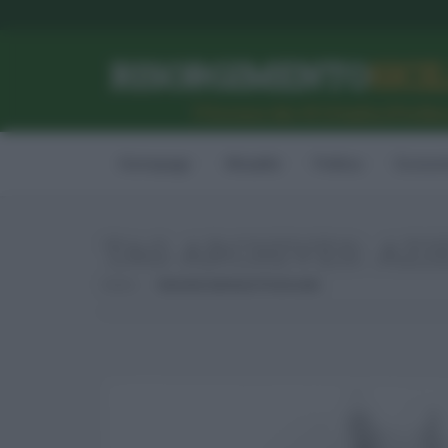
RISORGIMENTO
SICI
l’Unione dei #CittadiniPerBe
Homepage
Attualità
Politica
Econom
TAG ARCHIVES:
AZI
Home
Azienda Sanitaria Provinciale