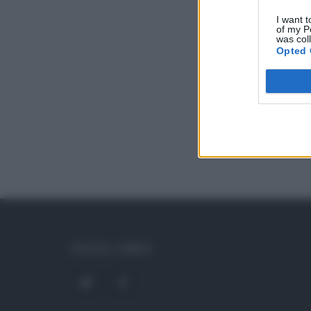
I want t
of my P
was col
Opted 
SOCIAL LINKS