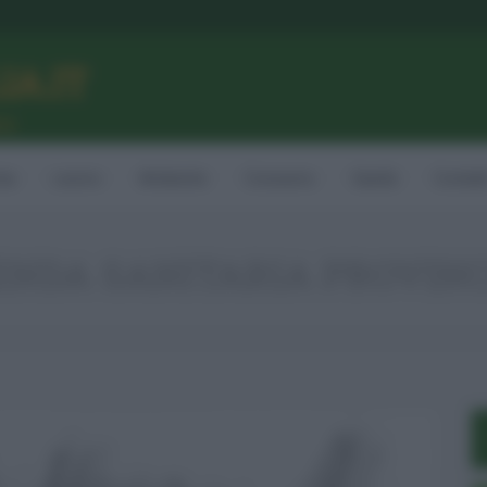
LIA.IT
ne
ia
Lavoro
Ambiente
Consumo
Sanità
Contatt
ENDA SANITARIA PROVIN