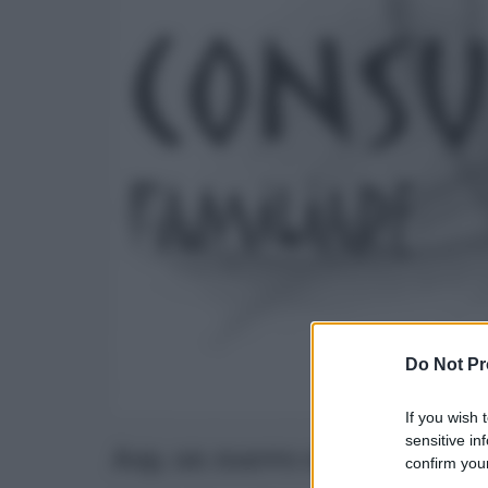
Do Not Pr
If you wish 
sensitive in
Asp, un nuovo consultorio a
confirm your