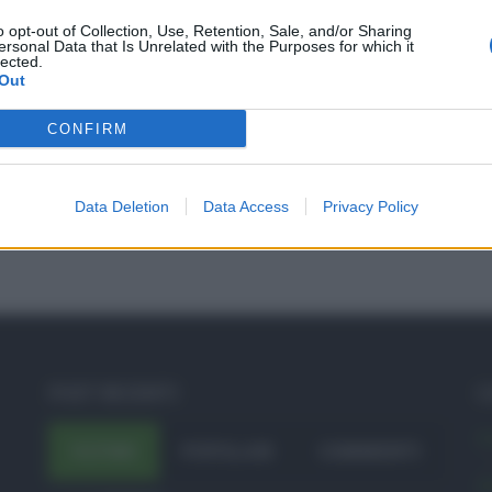
o opt-out of Collection, Use, Retention, Sale, and/or Sharing
ersonal Data that Is Unrelated with the Purposes for which it
lected.
Out
CONFIRM
Data Deletion
Data Access
Privacy Policy
POST RECENTI
C
A
ULTIMI
POPOLARI
COMMENTI
A