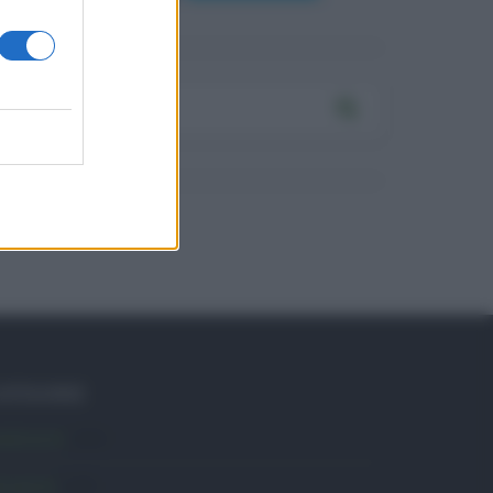
ATEGORIE
mbiente
1.404
ttualità
6.108