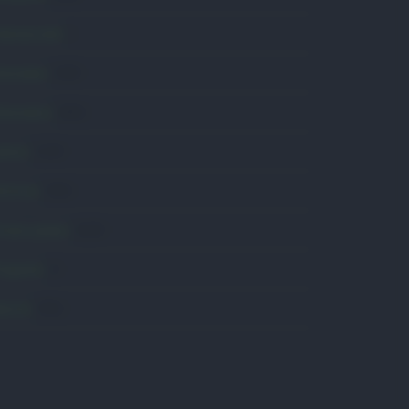
omunicati
6
onsumo
1.930
conomia
2.866
avoro
2.139
olitica
1.992
rimo piano
2.620
roposte
13
anità
1.962