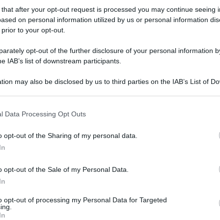
miglie è stato inaugurato qualche giorno fa a Ragusa. Nel
 that after your opt-out request is processed you may continue seeing i
na struttura che mira a diventare un punto di riferimento
ased on personal information utilized by us or personal information dis
 prior to your opt-out.
rately opt-out of the further disclosure of your personal information by
he IAB’s list of downstream participants.
,
primo soccorso
,
ragusa
,
ufficio tumori
stefania zaccaria
0
24
tion may also be disclosed by us to third parties on the IAB’s List of 
 that may further disclose it to other third parties.
o E-mail
l Data Processing Opt Outs
o opt-out of the Sharing of my personal data.
Reset password
dami
In
ti
Log In
Reset P
o opt-out of the Sale of my Personal Data.
In
to opt-out of processing my Personal Data for Targeted
ing.
In