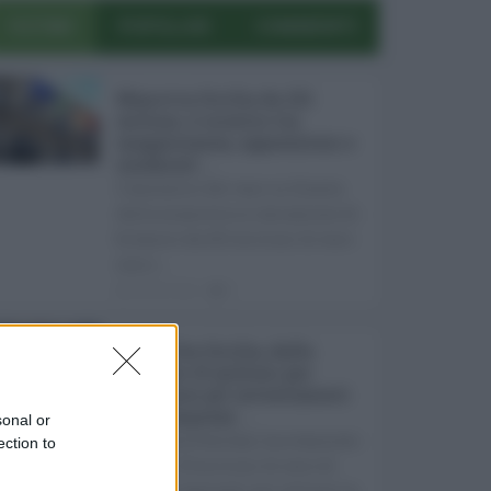
ULTIMI
POPOLARI
COMMENTI
Manovra Sicilia da 221
milioni, è scontro tra
maggioranza, opposizioni e
sindacati ...
L’annuncio del varo in Giunta
della manovra in variazione di
bilancio da 221 milioni di euro
non s ...
08.08.2026
0
Super Zes Sicilia, dalla
Regione 10 milioni per
sostenere gli investimenti
delle imprese ...
sonal or
La Giunta Schifani ha stanziato
ection to
i primi 10 milioni di euro di
risorse regionali per avviare la