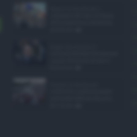
Manovra Sicilia da 2 ...
C
L’annuncio del varo in Giunta
della manovra in variazione ...
C
08.08.2026
0
E
Super Zes Sicilia, d ...
L
La Giunta Schifani ha stanziato
i primi 10 milioni di euro d ...
P
08.08.2026
1
P
Eventi in Sicilia ad ...
P
La Sicilia si conferma anche
nell’estate 2026 uno dei prin ...
S
07.08.2026
0