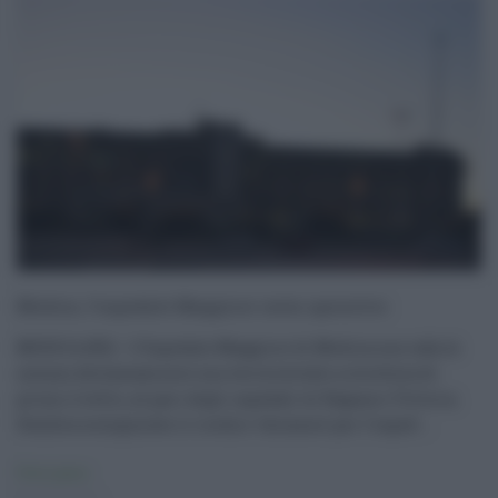
Modica, l’ospedale Maggiore resta operativo
MODICA (RG) - L’Ospedale Maggiore di Modica non subirà
nessun declassamento ma verrà elevato a struttura di
primo livello, al pari degli ospedali di Ragusa e Vittoria.
Sembra scongiurato il rischio ‘chiusura’ per l’osped ...
Primo piano