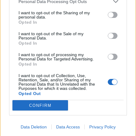
Personal Data Processing Opt Outs
This information may also be disclosed by us to third parties
on the IAB’s List of Downstream Participants that may further
Lavoro
2.139
I want to opt-out of the Sharing of my
disclose it to other third parties.
personal data.
Opted In
Politica
1.992
I want to opt-out of the Sale of my
Primo piano
2.620
Personal Data.
Opted In
Proposte
13
I want to opt-out of processing my
Personal Data for Targeted Advertising.
Sanità
1.962
Opted In
I want to opt-out of Collection, Use,
Retention, Sale, and/or Sharing of my
Personal Data that Is Unrelated with the
Purposes for which it was collected.
Opted Out
CONFIRM
Data Deletion
Data Access
Privacy Policy