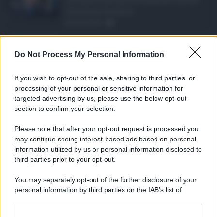
10 milioni di euro d ...
08.08.2026
1
Eventi in Sicilia ad ...
Do Not Process My Personal Information
La Sicilia si conferma anche nell’estate
2026 uno dei prin ...
If you wish to opt-out of the sale, sharing to third parties, or
07.08.2026
0
processing of your personal or sensitive information for
targeted advertising by us, please use the below opt-out
section to confirm your selection.
CATEGORIE
Please note that after your opt-out request is processed you
Ambiente
1.404
may continue seeing interest-based ads based on personal
information utilized by us or personal information disclosed to
Attualità
6.108
third parties prior to your opt-out.
Comunicati
6
You may separately opt-out of the further disclosure of your
personal information by third parties on the IAB’s list of
Consumo
1.930
downstream participants.
Economia
2.866