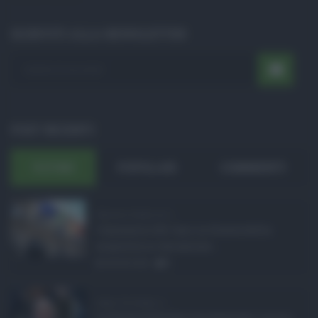
ISCRIVITI ALLA NEWSLETTER
POST RECENTI
ULTIMI
POPOLARI
COMMENTI
Manovra Sicilia da 2 ...
L’annuncio del varo in Giunta della
manovra in variazione ...
08.08.2026
0
Super Zes Sicilia, d ...
La Giunta Schifani ha stanziato i primi