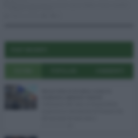
28.01.2017
Baldo Gucciardi
,
Beatrice Lorenzin
,
Ignazio Abbate
,
modica
,
ospedale
Maggiore
,
ragusa
,
Vittoria
stefania zaccaria
0
23
POST RECENTI
ULTIMI
POPOLARI
COMMENTI
Manovra Sicilia da 221 milioni, è scontro tra
maggioranza, opposizioni e sindacati ...
L’annuncio del varo in Giunta della
manovra in variazione di bilancio da
221 milioni di euro non s ...
08.08.2026
0