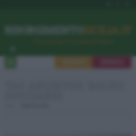
RISORGIMENTO
SICILIA.IT
l’Unione dei #CittadiniPerBene
ISCRIVITI
SEGNALA
TAG ARCHIVES:
BALDO
GUCCIARDI
Home
Baldo Gucciardi