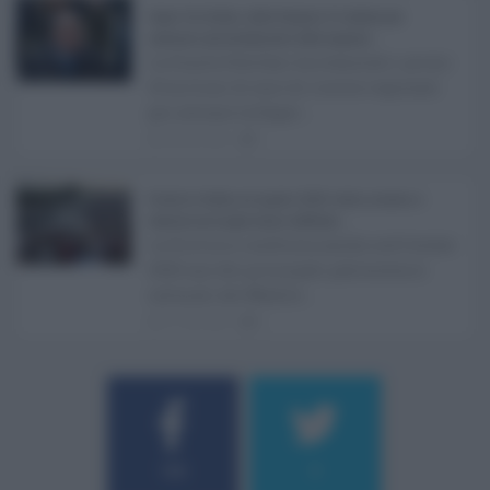
Super Zes Sicilia, dalla Regione 10 milioni per
sostenere gli investimenti delle imprese ...
La Giunta Schifani ha stanziato i primi
10 milioni di euro di risorse regionali
per avviare la Super ...
08.08.2026
1
Eventi in Sicilia ad agosto 2026: teatro, musica e
festival nei luoghi storici dell’Isola ...
La Sicilia si conferma anche nell’estate
2026 uno dei principali palcoscenici
culturali del Medite ...
07.08.2026
0
Username o E-mail
184
9