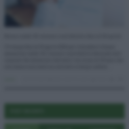
Bonus under 35: esonero contributivo fino al 30 aprile
C'è tempo fino al 30 aprile 2026 per richiedere il bonus
assunzioni under 35, l'esonero contributivo destinato alle
imprese che assumono lavoratori con meno di 35 anni che
non hanno mai avuto un contratto a tempo indeter ...
Lavoro
26.03.2026
bonus under 35
,
Lavoro
risuser
0
0
Username o E-mail
Log In
Ricordami
Registrati
Log In
POST RECENTI
Reset password
Log In
Reset Password