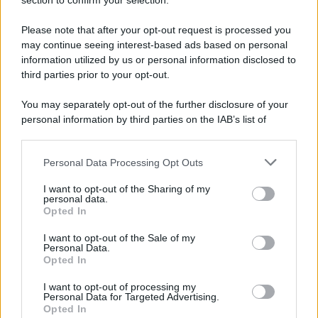
section to confirm your selection.
CATEGORIE
Please note that after your opt-out request is processed you
Ambiente
1.404
may continue seeing interest-based ads based on personal
information utilized by us or personal information disclosed to
Attualità
6.108
third parties prior to your opt-out.
Comunicati
6
You may separately opt-out of the further disclosure of your
personal information by third parties on the IAB’s list of
Consumo
1.930
downstream participants.
Economia
2.866
Personal Data Processing Opt Outs
This information may also be disclosed by us to third parties
on the IAB’s List of Downstream Participants that may further
Lavoro
2.139
I want to opt-out of the Sharing of my
disclose it to other third parties.
personal data.
Opted In
Politica
1.992
I want to opt-out of the Sale of my
Primo piano
2.620
Personal Data.
Opted In
Proposte
13
I want to opt-out of processing my
Personal Data for Targeted Advertising.
Sanità
1.962
Opted In