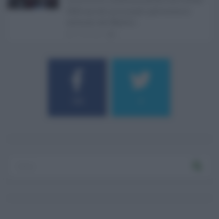
2026 uno dei principali palcoscenici
culturali del Medite ...
07.08.2026
0
184
9