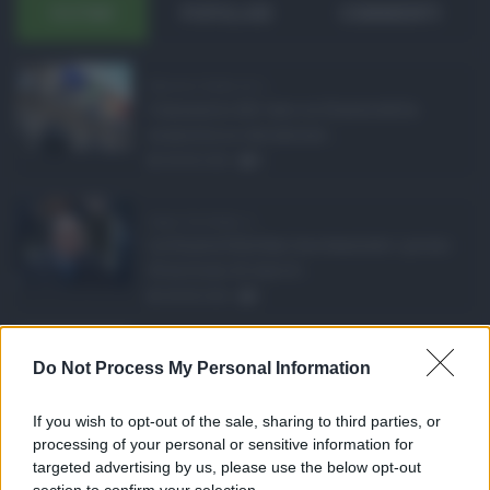
ULTIMI
POPOLARI
COMMENTI
Manovra Sicilia da 2 ...
L’annuncio del varo in Giunta della
manovra in variazione ...
08.08.2026
0
Super Zes Sicilia, d ...
La Giunta Schifani ha stanziato i primi
10 milioni di euro d ...
08.08.2026
1
Eventi in Sicilia ad ...
Do Not Process My Personal Information
La Sicilia si conferma anche nell’estate
2026 uno dei prin ...
If you wish to opt-out of the sale, sharing to third parties, or
07.08.2026
0
processing of your personal or sensitive information for
targeted advertising by us, please use the below opt-out