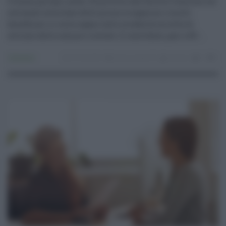
Il bonus giovani under 35 previsto dal Decreto Coesione sta
entrando nella fase delle prime erogazioni e molti
beneficiari si interrogano sulle modalità corrette di
utilizzo delle somme ricevute. Il contributo, pari a 50 ...
Consumo
27.06.2026
bonus under 35
risuser
0
0