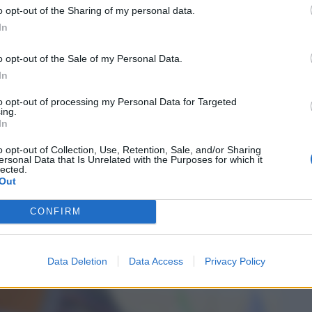
o opt-out of the Sharing of my personal data.
Reset password
dami
In
ti
Log In
Reset P
 delle scadenze: tutte le nuove
o opt-out of the Sale of my Personal Data.
In
to opt-out of processing my Personal Data for Targeted
ing.
zetta Ufficiale arrivano importanti novità anche per
In
tamazione Quater” delle cartelle esattoriali, così come
o opt-out of Collection, Use, Retention, Sale, and/or Sharing
ersonal Data that Is Unrelated with the Purposes for which it
lected.
.05.2023
agenzia entrate
,
cartelle esattoriali
redazione
0
0
Out
CONFIRM
Data Deletion
Data Access
Privacy Policy