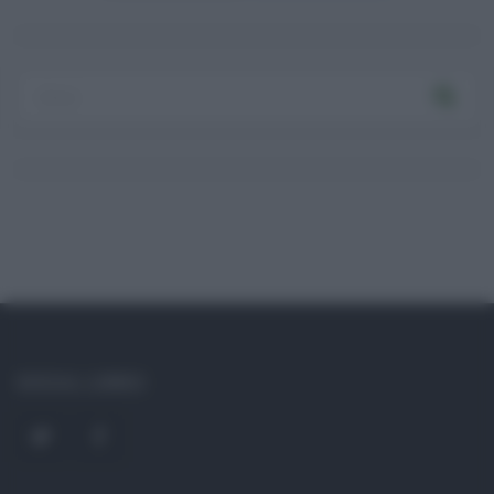
Log In
Ricordami
Registrati
Log In
Reset password
Log In
Reset Password
SOCIAL LINKS