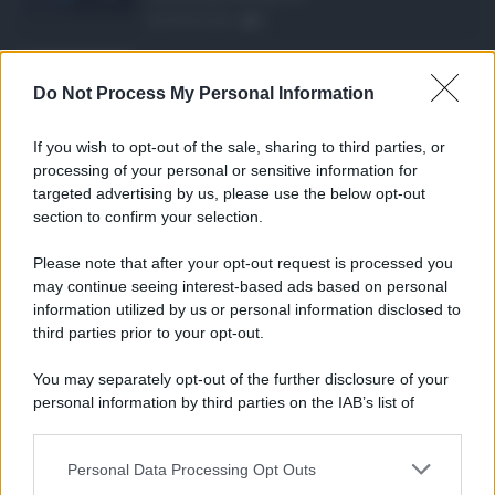
08.08.2026
0
Eventi in Sicilia ad ...
Do Not Process My Personal Information
La Sicilia si conferma anche nell’estate
2026 uno dei prin ...
If you wish to opt-out of the sale, sharing to third parties, or
07.08.2026
0
processing of your personal or sensitive information for
targeted advertising by us, please use the below opt-out
section to confirm your selection.
CATEGORIE
Please note that after your opt-out request is processed you
Ambiente
1.404
may continue seeing interest-based ads based on personal
information utilized by us or personal information disclosed to
Attualità
6.108
third parties prior to your opt-out.
Comunicati
6
You may separately opt-out of the further disclosure of your
personal information by third parties on the IAB’s list of
Consumo
1.930
downstream participants.
Economia
2.866
Personal Data Processing Opt Outs
This information may also be disclosed by us to third parties