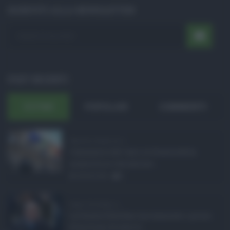
ISCRIVITI ALLA NEWSLETTER
POST RECENTI
ULTIMI
POPOLARI
COMMENTI
Manovra Sicilia da 2 ...
L’annuncio del varo in Giunta della
manovra in variazione ...
08.08.2026
0
Super Zes Sicilia, d ...
La Giunta Schifani ha stanziato i primi
10 milioni di euro d ...