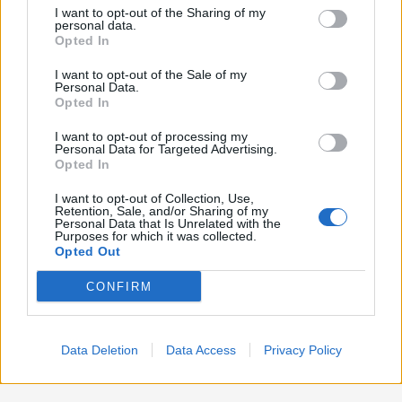
on the IAB’s List of Downstream Participants that may further
Lavoro
2.139
I want to opt-out of the Sharing of my
disclose it to other third parties.
personal data.
Opted In
Politica
1.992
I want to opt-out of the Sale of my
Primo piano
2.620
Personal Data.
Opted In
Proposte
13
I want to opt-out of processing my
Personal Data for Targeted Advertising.
Sanità
1.962
Opted In
I want to opt-out of Collection, Use,
Retention, Sale, and/or Sharing of my
Personal Data that Is Unrelated with the
Purposes for which it was collected.
Opted Out
CONFIRM
Data Deletion
Data Access
Privacy Policy
Preferenze Privacy