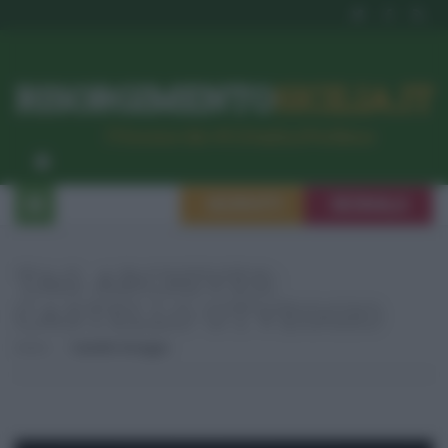
RISORGIMENTO
SICILIA.IT
l’Unione dei #CittadiniPerBene
ISCRIVITI
SEGNALA
TAG ARCHIVES:
CASTELLO UTVEGGIO
Home
Castello Utveggio