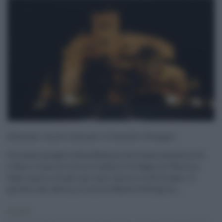
Palermo: nuovo look per il Castello Utveggio
Un nuovo progetto della Regione Siciliana consentirà di
rifare il look allo storico Castello Utveggio di Palermo.
Dopo essere rimasto per anni chiuso e inutilizzato, Il
gioiello del liberty, in cima al Monte Pellegrino ...
Attualità