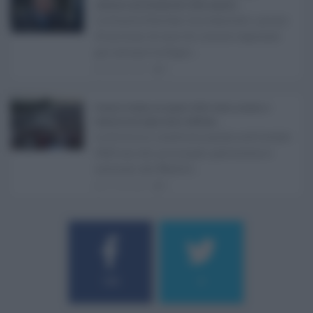
sostenere gli investimenti delle imprese ...
La Giunta Schifani ha stanziato i primi
10 milioni di euro di risorse regionali
per avviare la Super ...
08.08.2026
0
Eventi in Sicilia ad agosto 2026: teatro, musica e
festival nei luoghi storici dell’Isola ...
La Sicilia si conferma anche nell’estate
2026 uno dei principali palcoscenici
culturali del Medite ...
07.08.2026
0
Username o E-mail
184
9