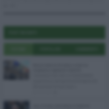
11.03.2021
Castello Utveggio
,
palermo
,
regione siciliana
risuser
0
0
POST RECENTI
ULTIMI
POPOLARI
COMMENTI
Manovra Sicilia da 221 milioni, è scontro tra
maggioranza, opposizioni e sindacati ...
L’annuncio del varo in Giunta della
manovra in variazione di bilancio da
221 milioni di euro non s ...
08.08.2026
0
Super Zes Sicilia, dalla Regione 10 milioni per