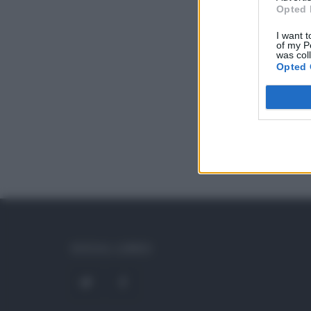
Opted 
I want t
of my P
was col
Opted 
SOCIAL LINKS