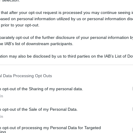
 selection.
ermo. Sembra che il “nuovo” cimitero di San Giovanni
 tempo all’interno della pianificazione urbanistica del
 that after your opt-out request is processed you may continue seeing i
ased on personal information utilized by us or personal information dis
 prior to your opt-out.
mitero san giovanni galermo
,
san giovanni galermo
risuser
0
0
rately opt-out of the further disclosure of your personal information by
he IAB’s list of downstream participants.
tion may also be disclosed by us to third parties on the IAB’s List of 
 that may further disclose it to other third parties.
o E-mail
l Data Processing Opt Outs
o opt-out of the Sharing of my personal data.
Reset password
dami
In
ti
Log In
Reset P
o opt-out of the Sale of my Personal Data.
In
to opt-out of processing my Personal Data for Targeted
ing.