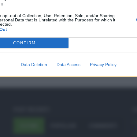
In
o opt-out of Collection, Use, Retention, Sale, and/or Sharing
ersonal Data that Is Unrelated with the Purposes for which it
lected.
Out
CONFIRM
Data Deletion
Data Access
Privacy Policy
POST RECENTI
C
A
ULTIMI
POPOLARI
COMMENTI
A