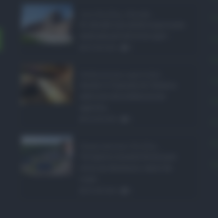
Ars Sicilia, chiude ...
C
Si chiude con un'altra giornata
dedicata all'attività ispet ...
C
06.08.2026
0
E
Definizione agevolat ...
L
Anche il Comune di Catania
aderisce alla definizione
P
agevola ...
06.08.2026
0
P
P
Depurazione Sicilia, ...
Un'opera rimasta ferma per
S
oltre un decennio, tanto da
trasf ...
06.08.2026
0