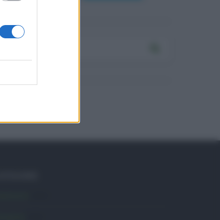
ATEGORIE
mbiente
1.404
ttualità
6.106