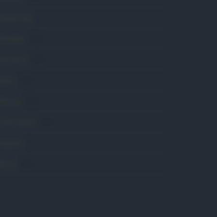
omunicati
6
onsumo
1.930
conomia
2.864
avoro
2.138
olitica
1.990
rimo piano
2.619
roposte
13
anità
1.962