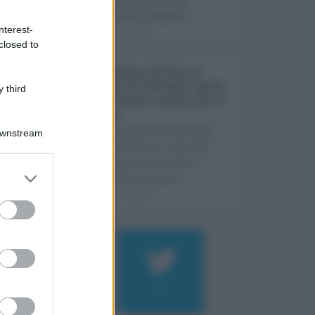
prevista dalla Legge di ...
nterest-
06.08.2026
0
closed to
Depurazione Sicilia, la
relazione di Fatuzzo: opere
 third
ferme, ritardi e piano per il
rilancio ...
Un'opera rimasta ferma per
Downstream
oltre un decennio, tanto da
trasformarsi in un vero e
proprio "caso ammin ...
06.08.2026
0
Log In
assword
184
9