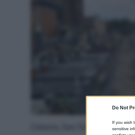
Do Not Pr
If you wish 
Catania, San Giovanni Galerm
sensitive in