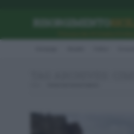
RISORGIMENTO
SICI
l’Unione dei #CittadiniPerBe
Homepage
Attualità
Politica
Econom
TAG ARCHIVES:
CIM
Home
Cimitero San Giovanni Galermo