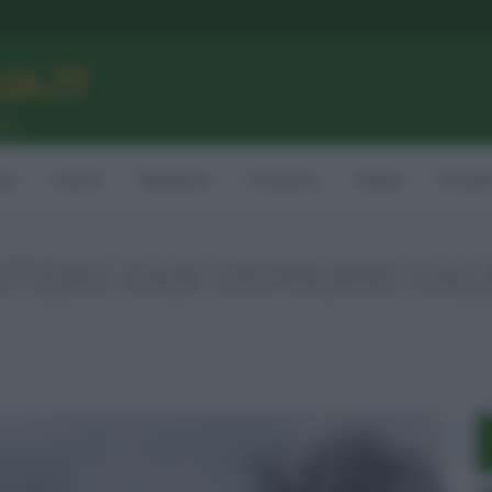
LIA.IT
ne
ia
Lavoro
Ambiente
Consumo
Sanità
Contatt
ITERO SAN GIOVANNI GA