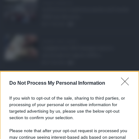
Eventi in Sicilia ad ...
La Sicilia si conferma anche nell’estate
2026 uno dei prin ...
07.08.2026
0
Assegno unico agosto ...
I pagamenti dell'assegno unico e
universale di agosto 2026 a ...
07.08.2026
0
Etna in eruzione, vo ...
Do Not Process My Personal Information
L'eruzione dell'Etna continua a
influenzare l'operatività d ...
If you wish to opt-out of the sale, sharing to third parties, or
07.08.2026
0
processing of your personal or sensitive information for
targeted advertising by us, please use the below opt-out
section to confirm your selection.
CATEGORIE
Please note that after your opt-out request is processed you
Ambiente
1.404
may continue seeing interest-based ads based on personal