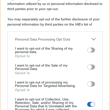
information utilized by us or personal information disclosed to
Attualità
6.108
third parties prior to your opt-out.
Comunicati
6
You may separately opt-out of the further disclosure of your
personal information by third parties on the IAB’s list of
Consumo
1.930
downstream participants.
Economia
2.865
Personal Data Processing Opt Outs
This information may also be disclosed by us to third parties
on the IAB’s List of Downstream Participants that may further
Lavoro
2.139
I want to opt-out of the Sharing of my
disclose it to other third parties.
personal data.
Opted In
Politica
1.991
I want to opt-out of the Sale of my
Primo piano
2.619
Personal Data.
Opted In
Proposte
13
I want to opt-out of processing my
Personal Data for Targeted Advertising.
Sanità
1.962
Opted In
I want to opt-out of Collection, Use,
Retention, Sale, and/or Sharing of my
Personal Data that Is Unrelated with the
Purposes for which it was collected.