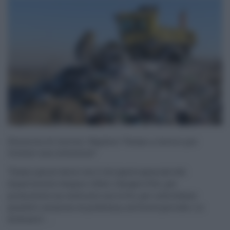
Discarica di Lentini: Baglieri “Siamo a lavoro per
trovare una soluzione”
"Siamo già al lavoro con il dirigente generale del
dipartimento Acqua e rifiuti, Calogero Foti, per
promuovere un confronto con le Srr, per individuare
possibili soluzioni al problema, nel breve periodo». Lo
dichiara l' ...