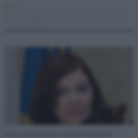
Attualità
11.03.2021
Daniela Baglieri
,
discarica
,
emergenza
,
lentini
,
rifiuti
risuser
0
0
Sicilia: Daniela Baglieri è assessore regionale