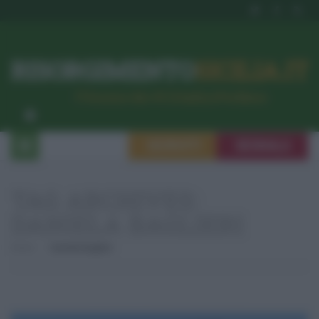
RISORGIMENTO
SICILIA.IT
l’Unione dei #CittadiniPerBene
ISCRIVITI
SEGNALA
TAG ARCHIVES:
DANIELA BAGLIERI
Home
Daniela Baglieri