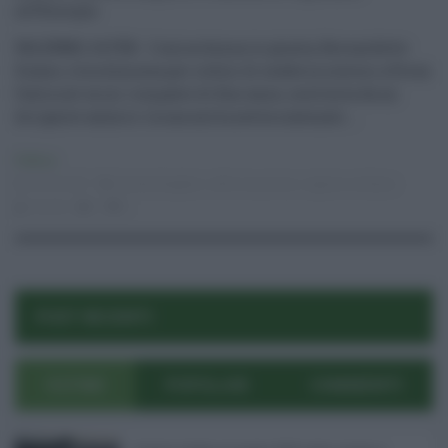
all’Energia
PALERMO, 24 FEB - L'unica donna in giunta, Bernardette
Grasso, s'era dimessa per ordini di scuderia interni a Forza
Italia nel mini-rimpasto di fine anno, sostituita da un
dirigente azzurro: la sua uscita aveva scatenato ...
Politica
25.02.2021
Daniela Baglieri
,
nello musumeci
,
regione siciliana
risuser
0
0
POST RECENTI
ULTIMI
POPOLARI
COMMENTI