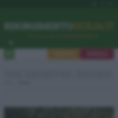
RISORGIMENTO
SICILIA.IT
l’Unione dei #CittadiniPerBene
ISCRIVITI
SEGNALA
TAG ARCHIVES:
DIOCESI
Home
Diocesi