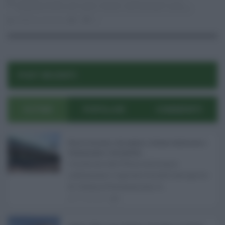
coesione sociale
,
crisci ranni
,
diocesi
,
fondazione per il sud
,
fondazione val di noto
,
ispica
,
modica
,
noto
,
pozzallo
,
siracusa
stefania zaccaria
0
21
POST RECENTI
ULTIMI
POPOLARI
COMMENTI
Etna in eruzione, voli sospesi a Catania: limitazioni a
Fontanarossa e voli dirottati ...
L'eruzione dell'Etna continua a
influenzare l'operatività dell'aeroporto
di Catania Fontanarossa. A ...
07.08.2026
0