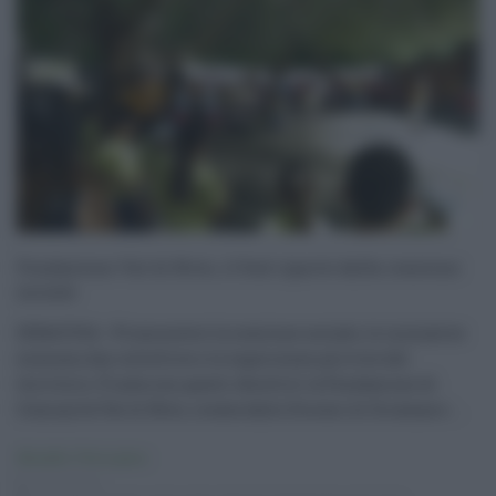
Fondazione Val di Noto, il Sud riparte dalla coesione
sociale
SIRACUSA –Promuovere la coesione sociale, le iniziative
economiche collettive e le esperienze più vive del
territorio. È nata con questi obiettivi la Fondazione di
Comunità Val di Noto, creata dalle Diocesi di Siracusa e ...
Attualità
,
Primo piano
14.12.2016