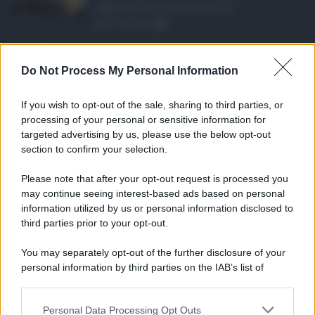
Sabrina Cillia nuova direttr ...
07.08.2026
0
Concorsi pubblici in ...
Do Not Process My Personal Information
Anche nel mese di agosto,
tradizionalmente dedicato alle fer ...
If you wish to opt-out of the sale, sharing to third parties, or
06.08.2026
0
processing of your personal or sensitive information for
targeted advertising by us, please use the below opt-out
section to confirm your selection.
CATEGORIE
Please note that after your opt-out request is processed you
Ambiente
1.404
may continue seeing interest-based ads based on personal
information utilized by us or personal information disclosed to
Attualità
6.107
third parties prior to your opt-out.
Comunicati
6
You may separately opt-out of the further disclosure of your
personal information by third parties on the IAB’s list of
Consumo
1.930
downstream participants.
Economia
2.864
Personal Data Processing Opt Outs
This information may also be disclosed by us to third parties