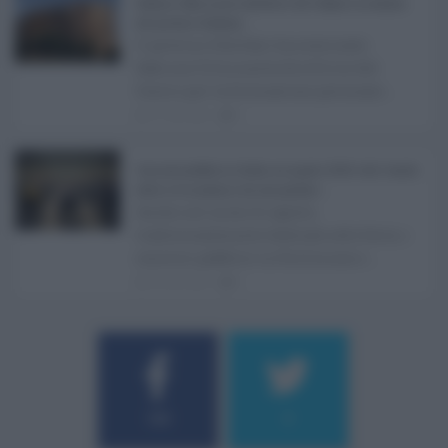
Sabrina Cillia nuova direttrice del Cefpas: la nomina
del governo Schifani ...
Il governo Schifani ha nominato
Sabrina Cillia nuova direttrice del
Centro per la formazione permane ...
07.08.2026
0
Concorsi pubblici in Sicilia ad agosto 2026: tutti i bandi
attivi e le scadenze da non perdere ...
Anche nel mese di agosto,
tradizionalmente dedicato alle ferie, i
concorsi pubblici in Sicilia non s ...
06.08.2026
0
Username o E-mail
184
9