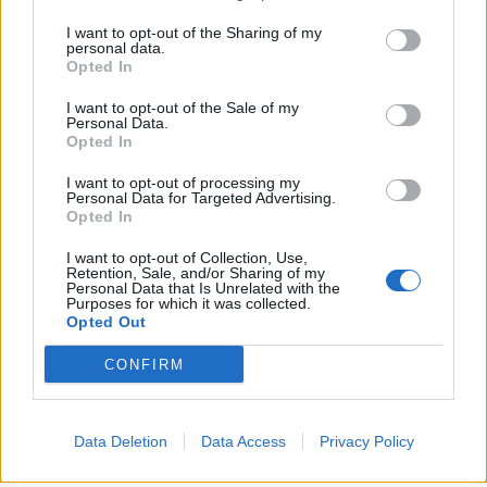
on the IAB’s List of Downstream Participants that may further
Lavoro
2.139
I want to opt-out of the Sharing of my
disclose it to other third parties.
personal data.
Opted In
Politica
1.991
I want to opt-out of the Sale of my
Primo piano
2.619
Personal Data.
Opted In
Proposte
13
I want to opt-out of processing my
Personal Data for Targeted Advertising.
Sanità
1.962
Opted In
I want to opt-out of Collection, Use,
Retention, Sale, and/or Sharing of my
Personal Data that Is Unrelated with the
Purposes for which it was collected.
Opted Out
CONFIRM
Data Deletion
Data Access
Privacy Policy