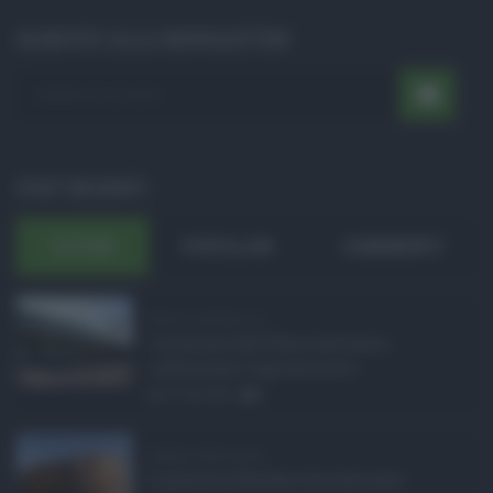
ISCRIVITI ALLA NEWSLETTER
POST RECENTI
ULTIMI
POPOLARI
COMMENTI
Etna in eruzione, vo ...
L'eruzione dell'Etna continua a
influenzare l'operatività d ...
07.08.2026
0
Sabrina Cillia nuova ...
Il governo Schifani ha nominato