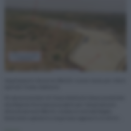
Ampliamento discarica Melilli: nuova vasca per rifiuti
speciali Cisma Ambiente
Gli amministratori di Cisma Ambiente hanno presentato
alla Regione Siciliana un progetto per l’ampliamento
della discarica di Melilli, situata in contrada Bagali,
finalizzato a garantire cinque anni aggiuntivi di attivit ...