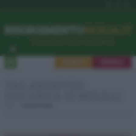
RISORGIMENTO
SICILIA.IT
l’Unione dei #CittadiniPerBene
ISCRIVITI
SEGNALA
TAG ARCHIVES:
DISCARICA DI MELILLI
Home
Discarica Di Melilli