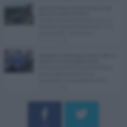
Depurazione Sicilia, la relazione di Fatuzzo: opere
ferme, ritardi e piano per il rilancio ...
Un'opera rimasta ferma per oltre un
decennio, tanto da trasformarsi in un
vero e proprio "caso ammin ...
06.08.2026
0
Aggressione a un vigile urbano a Catania, colpito con
una pietra da un parcheggiatore abusivo ...
Nuovo episodio di violenza a Catania,
dove un agente della Polizia
municipale è stato gravemente fe ...
06.08.2026
1
Username o E-mail
184
9