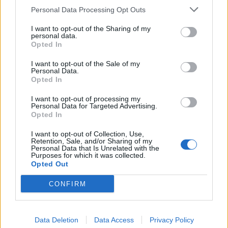
Economia
2.864
Personal Data Processing Opt Outs
This information may also be disclosed by us to third parties
on the IAB’s List of Downstream Participants that may further
Lavoro
2.138
I want to opt-out of the Sharing of my
disclose it to other third parties.
personal data.
Opted In
Politica
1.989
I want to opt-out of the Sale of my
Primo piano
2.619
Personal Data.
Opted In
Proposte
13
I want to opt-out of processing my
Personal Data for Targeted Advertising.
Sanità
1.962
Opted In
I want to opt-out of Collection, Use,
Retention, Sale, and/or Sharing of my
Personal Data that Is Unrelated with the
Purposes for which it was collected.
Opted Out
CONFIRM
Data Deletion
Data Access
Privacy Policy