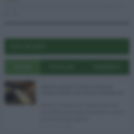
Ambiente
08.01.2026
discarica di melilli
,
regione siciliana
,
rifiuti
risuser
0
0
POST RECENTI
ULTIMI
POPOLARI
COMMENTI
Definizione agevolata a Catania, via libera del
Consiglio comunale: come funziona la sanatoria dei t
...
Anche il Comune di Catania aderisce
alla definizione agevolata delle entrate
prevista dalla Legge di ...
06.08.2026
0