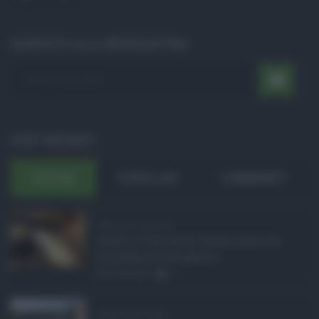
ISCRIVITI ALLA NEWSLETTER
POST RECENTI
ULTIMI
POPOLARI
COMMENTI
Definizione agevolat ...
Anche il Comune di Catania aderisce
alla definizione agevola ...
06.08.2026
0
Depurazione Sicilia, ...