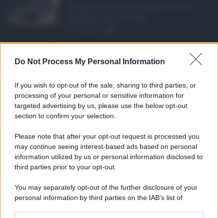
Un'opera rimasta ferma per oltre un
decennio, tanto da trasf ...
06.08.2026
0
Aggressione a un vig ...
Do Not Process My Personal Information
Nuovo episodio di violenza a Catania,
dove un agente della P ...
If you wish to opt-out of the sale, sharing to third parties, or
06.08.2026
1
processing of your personal or sensitive information for
targeted advertising by us, please use the below opt-out
section to confirm your selection.
CATEGORIE
Please note that after your opt-out request is processed you
Ambiente
1.404
may continue seeing interest-based ads based on personal
information utilized by us or personal information disclosed to
Attualità
6.106
third parties prior to your opt-out.
Comunicati
6
You may separately opt-out of the further disclosure of your
personal information by third parties on the IAB’s list of
Consumo
1.930
downstream participants.