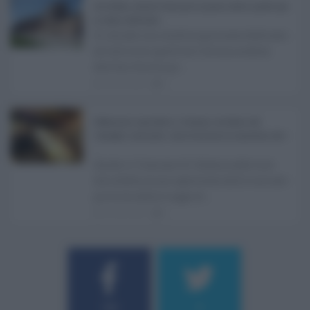
Ars Sicilia, chiude l'Aula per la pausa estiva: partiti già
in clima elettorale ...
Si chiude con un'altra giornata dedicata
all'attività ispettiva l'ultima seduta
dell'Ars Sicilia pr ...
06.08.2026
0
Definizione agevolata a Catania, via libera del
Consiglio comunale: come funziona la sanatoria dei t
...
Anche il Comune di Catania aderisce
alla definizione agevolata delle entrate
prevista dalla Legge di ...
06.08.2026
0
Username o E-mail
184
9