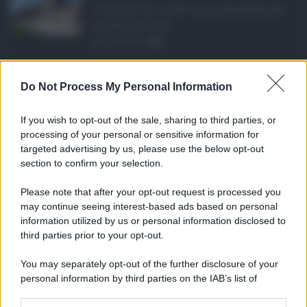
Si chiude con un'altra giornata dedicata
all'attività ispet ...
06.08.2026
0
Definizione agevolat ...
Do Not Process My Personal Information
Anche il Comune di Catania aderisce
alla definizione agevola ...
If you wish to opt-out of the sale, sharing to third parties, or
06.08.2026
0
processing of your personal or sensitive information for
targeted advertising by us, please use the below opt-out
section to confirm your selection.
CATEGORIE
Please note that after your opt-out request is processed you
Ambiente
1.404
may continue seeing interest-based ads based on personal
information utilized by us or personal information disclosed to
Attualità
6.106
third parties prior to your opt-out.
Comunicati
6
You may separately opt-out of the further disclosure of your
personal information by third parties on the IAB’s list of
Consumo
1.930
downstream participants.