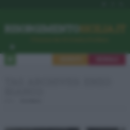
RISORGIMENTO
SICILIA.IT
l’Unione dei #CittadiniPerBene
ISCRIVITI
SEGNALA
TAG ARCHIVES:
ENZO
BIANCO
Home
Enzo Bianco