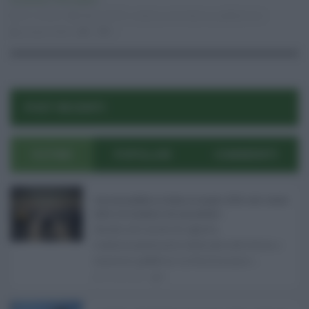
Economia
,
Primo piano
01.12.2016
bilancio2015
,
catania
,
enzo bianco
,
pubbliservizi
giorgia lodato
0
0
POST RECENTI
ULTIMI
POPOLARI
COMMENTI
Concorsi pubblici in Sicilia ad agosto 2026: tutti i bandi
attivi e le scadenze da non perdere ...
Anche nel mese di agosto,
tradizionalmente dedicato alle ferie, i
concorsi pubblici in Sicilia non s ...
06.08.2026
0