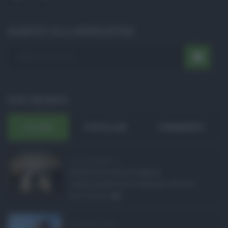
ISCRIVITI ALLA NEWSLETTER
POST RECENTI
ULTIMI
POPOLARI
COMMENTI
Concorsi pubblici in ...
Anche nel mese di agosto,
tradizionalmente dedicato alle fer ...
06.08.2026
0
Ars Sicilia, chiude ...