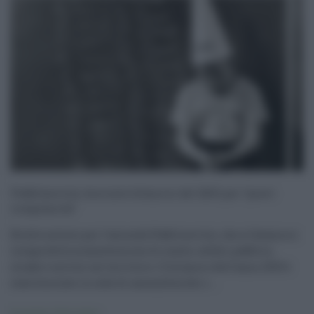
Pubbliservizi, bocciato bilancio del 2015 per “gravi
irregolarità”
Brutte notizie per l’azienda Pubbliservizi, che a Catania si
occupa della manutenzione di scuole, edifici pubblici,
strade e servizi sul territorio. Il bilancio dell’anno 2015 è
stato bocciato in sede di assemblea dei s ...