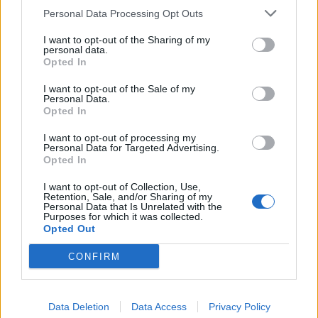
Economia
2.864
Personal Data Processing Opt Outs
This information may also be disclosed by us to third parties
on the IAB’s List of Downstream Participants that may further
Lavoro
2.139
I want to opt-out of the Sharing of my
disclose it to other third parties.
personal data.
Opted In
Politica
1.990
I want to opt-out of the Sale of my
Primo piano
2.619
Personal Data.
Opted In
Proposte
13
I want to opt-out of processing my
Personal Data for Targeted Advertising.
Sanità
1.962
Opted In
I want to opt-out of Collection, Use,
Retention, Sale, and/or Sharing of my
Personal Data that Is Unrelated with the
Purposes for which it was collected.
Opted Out
CONFIRM
Data Deletion
Data Access
Privacy Policy