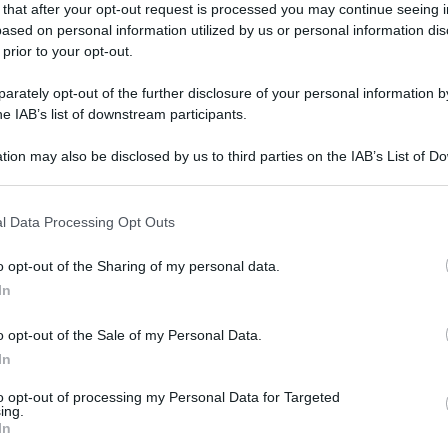
 that after your opt-out request is processed you may continue seeing i
attia sono stati 7.155.050 con un aumento del 22% rispetto
ased on personal information utilized by us or personal information dis
rileva l'Inps nell'Osservatorio sulla malattia sottoline ...
 prior to your opt-out.
.02.2021
ansa
,
certificati medici
,
epidemia
,
inps
risuser
0
0
rately opt-out of the further disclosure of your personal information by
he IAB’s list of downstream participants.
tion may also be disclosed by us to third parties on the IAB’s List of 
 that may further disclose it to other third parties.
o E-mail
l Data Processing Opt Outs
o opt-out of the Sharing of my personal data.
Reset password
dami
In
ti
Log In
Reset P
o opt-out of the Sale of my Personal Data.
In
to opt-out of processing my Personal Data for Targeted
ing.
In