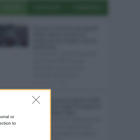
ULTIMI
POPOLARI
COMMENTI
Eventi in Sicilia ad agosto
2026: teatro, musica e
festival nei luoghi storici
dell’Isola ...
La Sicilia si conferma anche
nell’estate 2026 uno dei
principali palcoscenici
culturali del Medite ...
07.08.2026
0
Assegno unico agosto 2026,
pagamenti dopo Ferragosto:
ecco le date Inps ...
sonal or
I pagamenti dell'assegno unico
ection to
e universale di agosto 2026
arriveranno dopo Ferragosto.