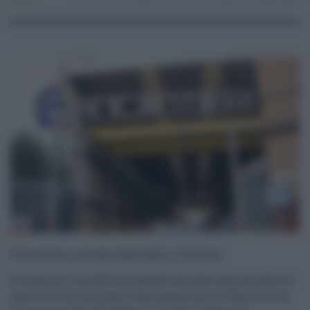
Lavoro
03.12.2024
fincantieri
,
Lavoro
risuser
0
0
Fincantieri assume diplomati a Palermo
Fincantieri, una delle più grandi aziende specializzate in
cantieristica, continua la sua espansione in Italia e cerca