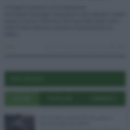
Il Gruppo Fincantieri ricerca diplomati,
disoccupati/inoccupati, da assumere come operatori navali
anche in Sicilia: l'offerta di lavoro prevede infatti come
sede di lavoro Palermo, assieme a Castellammare di
Stabia ...
Lavoro
20.08.2024
fincantieri
risuser
0
0
POST RECENTI
ULTIMI
POPOLARI
COMMENTI
Eventi in Sicilia ad agosto 2026: teatro, musica e
festival nei luoghi storici dell’Isola ...
La Sicilia si conferma anche nell’estate