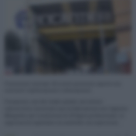
Fincantieri assume: 20 nuove posizioni aperte con
contratti indeterminati e determinati
Fincantieri, uno dei leader globali nel settore
cantieristico, ha avviato una collaborazione con l'agenzia
Manpower per la selezione di 20 figure professionali. Le
opportunità riguardano sia candidati con esperienza ...