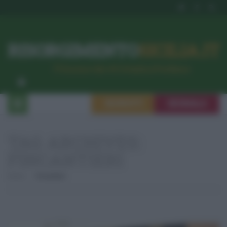
RISORGIMENTO
SICILIA.IT
l’Unione dei #CittadiniPerBene
ISCRIVITI
SEGNALA
TAG ARCHIVES:
FINCANTIERI
Home
Fincantieri