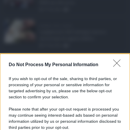
2026 uno dei prin ...
07.08.2026
0
Assegno unico agosto ...
I pagamenti dell'assegno unico e
universale di agosto 2026 a ...
07.08.2026
0
Etna in eruzione, vo ...
Do Not Process My Personal Information
L'eruzione dell'Etna continua a
influenzare l'operatività d ...
If you wish to opt-out of the sale, sharing to third parties, or
07.08.2026
0
processing of your personal or sensitive information for
targeted advertising by us, please use the below opt-out
section to confirm your selection.
CATEGORIE
Please note that after your opt-out request is processed you
Ambiente
1.404
may continue seeing interest-based ads based on personal
information utilized by us or personal information disclosed to
Attualità
6.108
third parties prior to your opt-out.