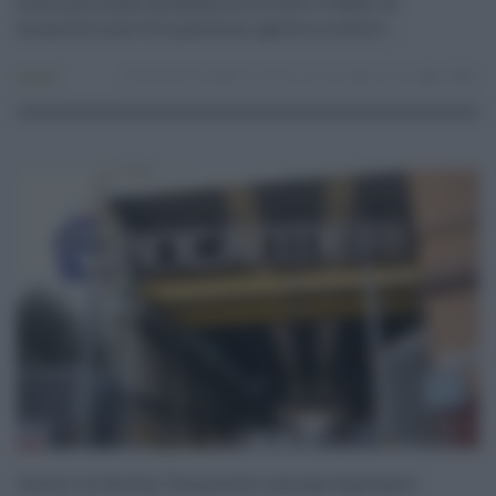
nuovo personale da assumere in tutto il Paese. Al
momento sono 10 le posizioni aperte in tutta It ...
Lavoro
03.09.2024
fincantieri
,
Lavoro
risuser
0
0
Lavoro in Sicilia, Fincantieri assume diplomati