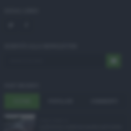
SOCIAL LINKS
ISCRIVITI ALLA NEWSLETTER
POST RECENTI
ULTIMI
POPOLARI
COMMENTI
Eventi in Sicilia ad ...
La Sicilia si conferma anche nell’estate