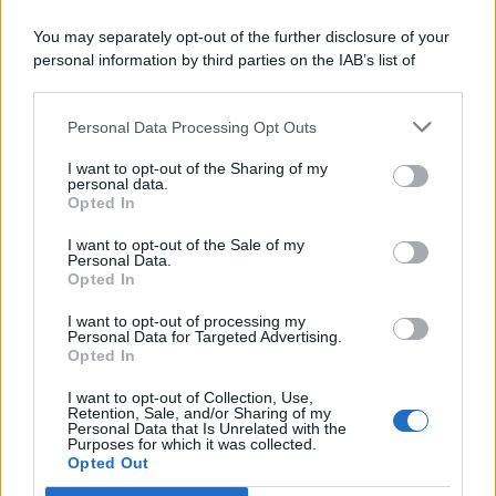
Comunicati
6
You may separately opt-out of the further disclosure of your
personal information by third parties on the IAB’s list of
Consumo
1.930
downstream participants.
Economia
2.865
Personal Data Processing Opt Outs
This information may also be disclosed by us to third parties
on the IAB’s List of Downstream Participants that may further
Lavoro
2.139
I want to opt-out of the Sharing of my
disclose it to other third parties.
personal data.
Opted In
Politica
1.991
I want to opt-out of the Sale of my
Primo piano
2.619
Personal Data.
Opted In
Proposte
13
I want to opt-out of processing my
Personal Data for Targeted Advertising.
Sanità
1.962
Opted In
I want to opt-out of Collection, Use,
Retention, Sale, and/or Sharing of my
Personal Data that Is Unrelated with the
Purposes for which it was collected.
Opted Out