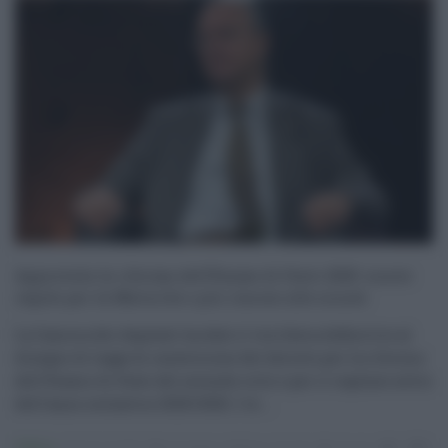
Approvata la riforma dell’Esame di Stato 2025: nuove
regole per la Maturità e più risorse alle scuole
La Camera dei deputati ha dato il via libera definitivo al
disegno di legge di conversione del decreto per la riforma
dell’Esame di Stato del secondo ciclo e per il regolare avvio
dell’anno scolastico 2025/2026. I vo ...