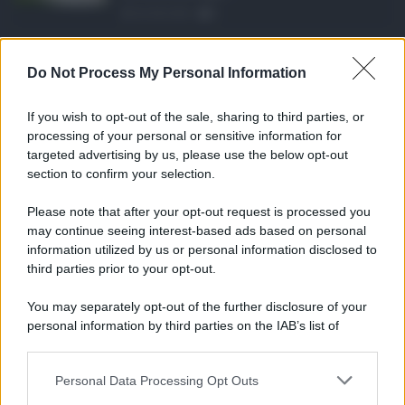
06.08.2026
0
Definizione agevolat ...
Do Not Process My Personal Information
Anche il Comune di Catania aderisce
alla definizione agevola ...
If you wish to opt-out of the sale, sharing to third parties, or
06.08.2026
0
processing of your personal or sensitive information for
targeted advertising by us, please use the below opt-out
section to confirm your selection.
CATEGORIE
Please note that after your opt-out request is processed you
Ambiente
1.404
may continue seeing interest-based ads based on personal
information utilized by us or personal information disclosed to
Attualità
6.106
third parties prior to your opt-out.
Comunicati
6
You may separately opt-out of the further disclosure of your
personal information by third parties on the IAB’s list of
Consumo
1.930
downstream participants.
Economia
2.864
Personal Data Processing Opt Outs
This information may also be disclosed by us to third parties
on the IAB’s List of Downstream Participants that may further