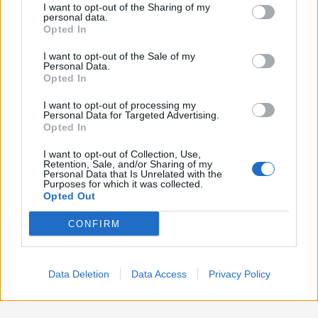
Lavoro
2.139
I want to opt-out of the Sharing of my
disclose it to other third parties.
personal data.
Opted In
Politica
1.990
I want to opt-out of the Sale of my
Primo piano
2.619
Personal Data.
Opted In
Proposte
13
I want to opt-out of processing my
Personal Data for Targeted Advertising.
Sanità
1.962
Opted In
I want to opt-out of Collection, Use,
Retention, Sale, and/or Sharing of my
Personal Data that Is Unrelated with the
Purposes for which it was collected.
Opted Out
CONFIRM
Data Deletion
Data Access
Privacy Policy
Preferenze Privacy