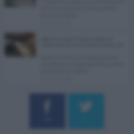
Si chiude con un'altra giornata dedicata
all'attività ispettiva l'ultima seduta
dell'Ars Sicilia pr ...
06.08.2026
0
Definizione agevolata a Catania, via libera del
Consiglio comunale: come funziona la sanatoria dei t
...
Anche il Comune di Catania aderisce
alla definizione agevolata delle entrate
prevista dalla Legge di ...
06.08.2026
0
Username o E-mail
184
9