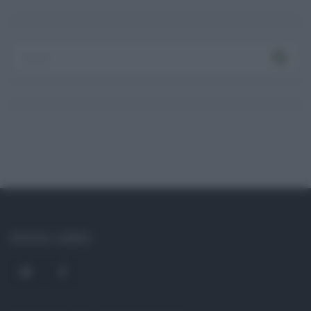
Log In
Ricordami
Registrati
Log In
Reset password
Log In
Reset Password
SOCIAL LINKS