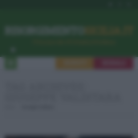
RISORGIMENTO
SICILIA.IT
l’Unione dei #CittadiniPerBene
ISCRIVITI
SEGNALA
TAG ARCHIVES:
GIUSEPPE VALDITARA
Home
Giuseppe Valditara