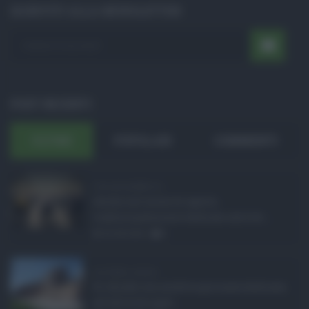
ISCRIVITI ALLA NEWSLETTER
POST RECENTI
ULTIMI
POPOLARI
COMMENTI
Concorsi pubblici in ...
Anche nel mese di agosto,
tradizionalmente dedicato alle fer ...
06.08.2026
0
Ars Sicilia, chiude ...
Si chiude con un'altra giornata dedicata
all'attività ispet ...