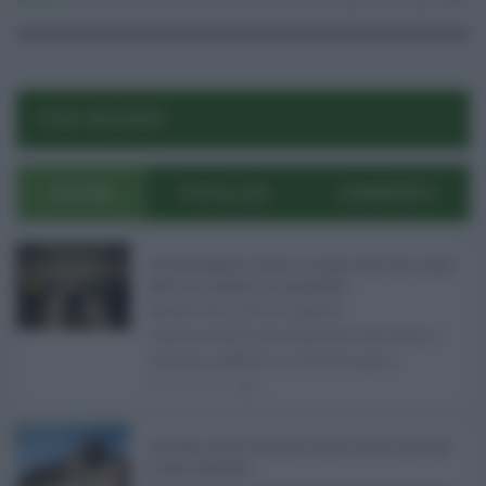
Politica
29.10.2025
giuseppe valditara
,
Scuola
risuser
0
0
POST RECENTI
ULTIMI
POPOLARI
COMMENTI
Concorsi pubblici in Sicilia ad agosto 2026: tutti i bandi
attivi e le scadenze da non perdere ...
Anche nel mese di agosto,
tradizionalmente dedicato alle ferie, i
concorsi pubblici in Sicilia non s ...
06.08.2026
0
Ars Sicilia, chiude l'Aula per la pausa estiva: partiti già
in clima elettorale ...