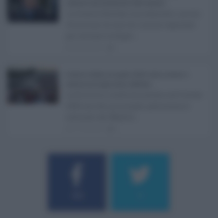
sostenere gli investimenti delle imprese ...
La Giunta Schifani ha stanziato i primi
10 milioni di euro di risorse regionali
per avviare la Super ...
08.08.2026
1
Eventi in Sicilia ad agosto 2026: teatro, musica e
festival nei luoghi storici dell’Isola ...
La Sicilia si conferma anche nell’estate
2026 uno dei principali palcoscenici
culturali del Medite ...
07.08.2026
0
Username o E-mail
184
9