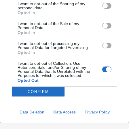
Lavoro
2.139
I want to opt-out of the Sharing of my
disclose it to other third parties.
personal data.
Opted In
Politica
1.992
I want to opt-out of the Sale of my
Primo piano
2.620
Personal Data.
Opted In
Proposte
13
I want to opt-out of processing my
Personal Data for Targeted Advertising.
Sanità
1.962
Opted In
I want to opt-out of Collection, Use,
Retention, Sale, and/or Sharing of my
Personal Data that Is Unrelated with the
Purposes for which it was collected.
Opted Out
CONFIRM
Data Deletion
Data Access
Privacy Policy
Preferenze Privacy