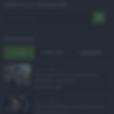
ISCRIVITI ALLA NEWSLETTER
POST RECENTI
ULTIMI
POPOLARI
COMMENTI
Manovra Sicilia da 2 ...
L’annuncio del varo in Giunta della
manovra in variazione ...
08.08.2026
0
Super Zes Sicilia, d ...
La Giunta Schifani ha stanziato i primi
10 milioni di euro d ...