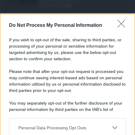
08.08.2026
1
Eventi in Sicilia ad ...
Do Not Process My Personal Information
La Sicilia si conferma anche nell’estate
2026 uno dei prin ...
If you wish to opt-out of the sale, sharing to third parties, or
07.08.2026
0
processing of your personal or sensitive information for
targeted advertising by us, please use the below opt-out
section to confirm your selection.
CATEGORIE
Please note that after your opt-out request is processed you
Ambiente
1.404
may continue seeing interest-based ads based on personal
information utilized by us or personal information disclosed to
Attualità
6.108
third parties prior to your opt-out.
Comunicati
6
You may separately opt-out of the further disclosure of your
personal information by third parties on the IAB’s list of
Consumo
1.930
downstream participants.
Economia
2.866
Personal Data Processing Opt Outs
This information may also be disclosed by us to third parties
on the IAB’s List of Downstream Participants that may further