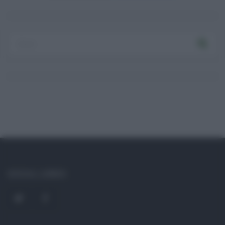
Log In
Ricordami
Registrati
Log In
Reset password
Log In
Reset Password
SOCIAL LINKS