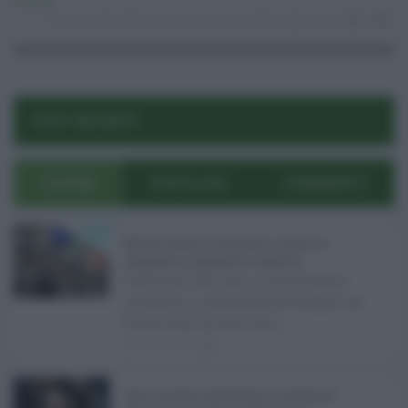
Attualità
12.12.2025
guido crosetto
,
leva militare
risuser
5
0
POST RECENTI
ULTIMI
POPOLARI
COMMENTI
Manovra Sicilia da 221 milioni, è scontro tra
maggioranza, opposizioni e sindacati ...
L’annuncio del varo in Giunta della
manovra in variazione di bilancio da
221 milioni di euro non s ...
08.08.2026
0
Super Zes Sicilia, dalla Regione 10 milioni per