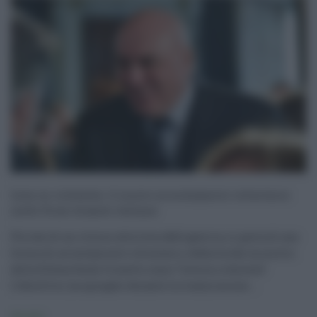
Leva su richiesta: il nuovo arruolamento volontario
nelle Forze Armate italiane
Più che di un ritorno alla leva obbligatoria, si parla di una
forma di arruolamento volontario, definita dal ministro
della Difesa Guido Crosetto come “leva su richiesta”.
L’obiettivo, ha spiegato durante la trasmissione ...