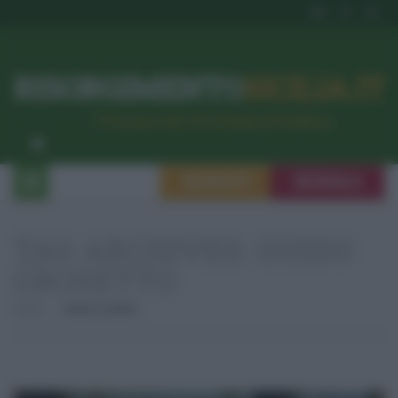
RISORGIMENTO
SICILIA.IT
l’Unione dei #CittadiniPerBene
ISCRIVITI
SEGNALA
TAG ARCHIVES:
GUIDO
CROSETTO
Home
Guido Crosetto