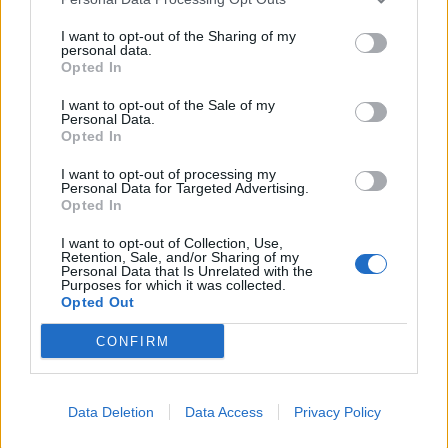
This information may also be disclosed by us to third parties
on the IAB’s List of Downstream Participants that may further
Lavoro
2.138
I want to opt-out of the Sharing of my
disclose it to other third parties.
personal data.
Opted In
Politica
1.989
I want to opt-out of the Sale of my
Primo piano
2.618
Personal Data.
Opted In
Proposte
13
I want to opt-out of processing my
Personal Data for Targeted Advertising.
Sanità
1.962
Opted In
I want to opt-out of Collection, Use,
Retention, Sale, and/or Sharing of my
Personal Data that Is Unrelated with the
Purposes for which it was collected.
Opted Out
CONFIRM
Data Deletion
Data Access
Privacy Policy