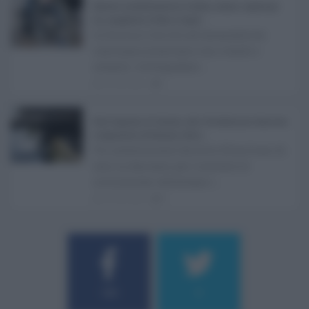
Barriere architettoniche in Sicilia, nessun capoluogo
ha completato il Peba: il report ...
In Sicilia il diritto all'accessibilità
continua a scontrarsi con ritardi e
ostacoli. A fotografare ...
05.08.2026
1
Rete fognaria di Catania, oltre 24 milioni per rilanciare
il depuratore di Pantano d’Arci ...
Un investimento da oltre 24 milioni di
euro in due anni per risolvere le
criticità che rallentano i ...
05.08.2026
0
Username o E-mail
184
9