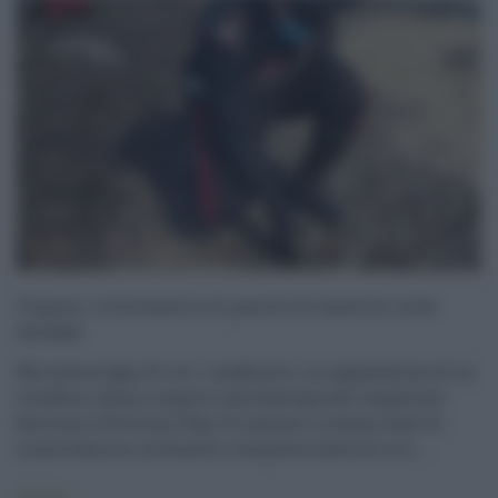
Trapani, ritrovamento di panetti di hashish nelle
spiagge
Nel pomeriggio di ieri i carabinieri, su segnalazione di un
cittadino, hanno scoperto sulla battigia del lungomare
Biscione a Petrosino (Tp), 10 involucri in buono stato di
conservazione, contenenti complessivamente circ ...