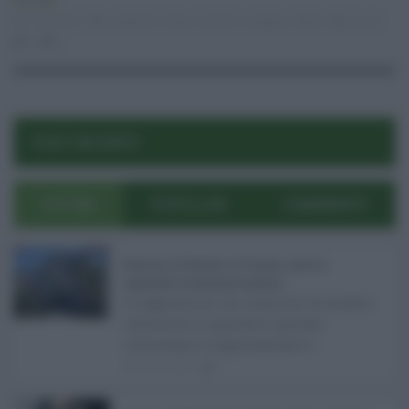
Attualità
12.03.2021
carabinieri
,
droga
,
hashish
,
spiagge
,
trapani
risuser
0
0
POST RECENTI
ULTIMI
POPOLARI
COMMENTI
Bodycam al Policlinico di Catania contro le
aggressioni al personale sanitario ...
Le aggressioni nei confronti di medici,
infermieri e operatori sanitari
continuano a rappresentare u ...
05.08.2026
0