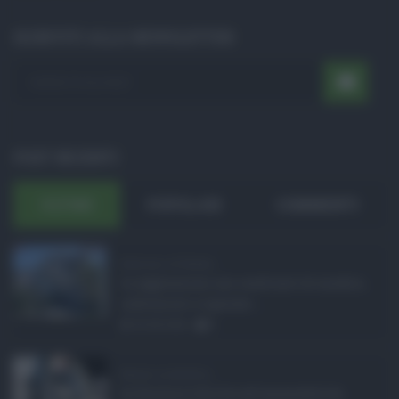
ISCRIVITI ALLA NEWSLETTER
POST RECENTI
ULTIMI
POPOLARI
COMMENTI
Bodycam al Policlini ...
Le aggressioni nei confronti di medici,
infermieri e operato ...
05.08.2026
0
Barriere architetton ...
In Sicilia il diritto all'accessibilità