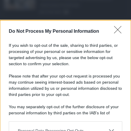
continua a scontrar ...
05.08.2026
1
Rete fognaria di Cat ...
Do Not Process My Personal Information
Un investimento da oltre 24 milioni di
euro in due anni per ...
If you wish to opt-out of the sale, sharing to third parties, or
05.08.2026
0
processing of your personal or sensitive information for
targeted advertising by us, please use the below opt-out
section to confirm your selection.
CATEGORIE
Please note that after your opt-out request is processed you
Ambiente
1.403
may continue seeing interest-based ads based on personal
information utilized by us or personal information disclosed to
Attualità
6.105
third parties prior to your opt-out.
Comunicati
6
You may separately opt-out of the further disclosure of your
personal information by third parties on the IAB’s list of
Consumo
1.930
downstream participants.
Economia
2.863
Personal Data Processing Opt Outs