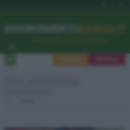
RISORGIMENTO
SICILIA.IT
l’Unione dei #CittadiniPerBene
ISCRIVITI
SEGNALA
TAG ARCHIVES:
HASHISH
Home
Hashish