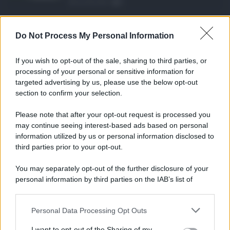
06.08.2026
0
Definizione agevolat ...
Do Not Process My Personal Information
Anche il Comune di Catania aderisce
alla definizione agevola ...
If you wish to opt-out of the sale, sharing to third parties, or
06.08.2026
0
processing of your personal or sensitive information for
targeted advertising by us, please use the below opt-out
section to confirm your selection.
CATEGORIE
Please note that after your opt-out request is processed you
Ambiente
1.404
may continue seeing interest-based ads based on personal
information utilized by us or personal information disclosed to
Attualità
6.106
third parties prior to your opt-out.
Comunicati
6
You may separately opt-out of the further disclosure of your
personal information by third parties on the IAB’s list of
Consumo
1.930
downstream participants.
Economia
2.864
Personal Data Processing Opt Outs
This information may also be disclosed by us to third parties
on the IAB’s List of Downstream Participants that may further
Lavoro
2.139
I want to opt-out of the Sharing of my