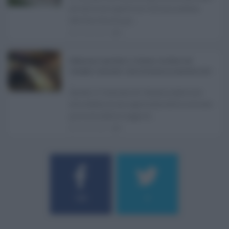
all'attività ispettiva l'ultima seduta
dell'Ars Sicilia pr ...
06.08.2026
0
Definizione agevolata a Catania, via libera del
Consiglio comunale: come funziona la sanatoria dei t
...
Anche il Comune di Catania aderisce
alla definizione agevolata delle entrate
prevista dalla Legge di ...
06.08.2026
0
Username o E-mail
184
9