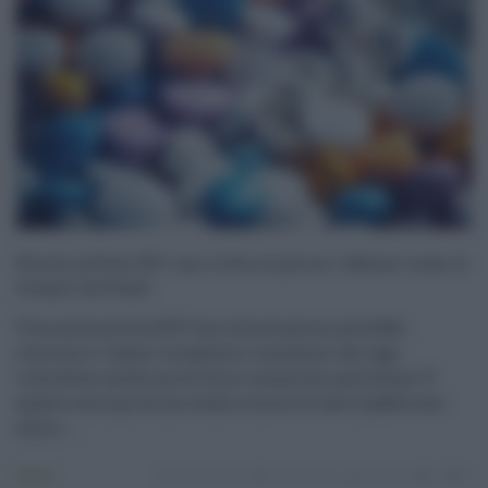
Nuova pillola HIV una volta al giorno: efficace come le
terapie multiple
Una nuova pillola HIV una volta al giorno potrebbe
sostituire i regimi terapeutici complessi che oggi
richiedono anche più di dieci compresse quotidiane. È
quanto emerge da uno studio clinico di fase 3 pubblicato
sulla r ...
Sanità
26.02.2026
farmaci
,
hiv
risuser
0
0