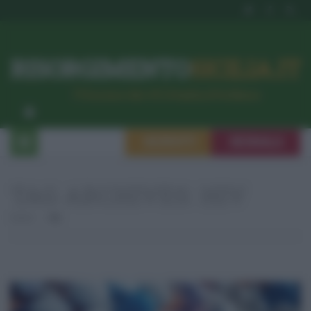
RISORGIMENTO
SICILIA.IT
l’Unione dei #CittadiniPerBene
ISCRIVITI
SEGNALA
TAG ARCHIVES:
HIV
Home
Hiv