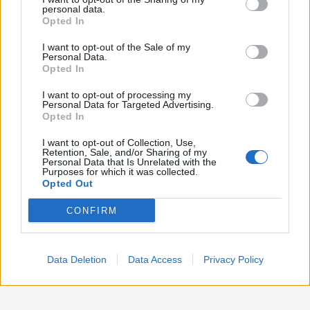
disclose it to other third parties.
personal data.
Opted In
Politica
1.990
I want to opt-out of the Sale of my
Primo piano
2.619
Personal Data.
Opted In
Proposte
13
I want to opt-out of processing my
Personal Data for Targeted Advertising.
Sanità
1.962
Opted In
I want to opt-out of Collection, Use,
Retention, Sale, and/or Sharing of my
Personal Data that Is Unrelated with the
Purposes for which it was collected.
Opted Out
CONFIRM
Data Deletion
Data Access
Privacy Policy
Preferenze Privacy
Preferenze Privacy