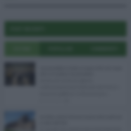
POST RECENTI
ULTIMI
POPOLARI
COMMENTI
Concorsi pubblici in Sicilia ad agosto 2026: tutti i bandi
attivi e le scadenze da non perdere ...
Anche nel mese di agosto,
tradizionalmente dedicato alle ferie, i
concorsi pubblici in Sicilia non s ...
06.08.2026
0
Ars Sicilia, chiude l'Aula per la pausa estiva: partiti già
in clima elettorale ...
Si chiude con un'altra giornata dedicata