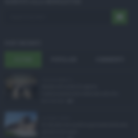
ISCRIVITI ALLA NEWSLETTER
POST RECENTI
ULTIMI
POPOLARI
COMMENTI
Concorsi pubblici in ...
Anche nel mese di agosto,
tradizionalmente dedicato alle fer ...
06.08.2026
0
Ars Sicilia, chiude ...
Si chiude con un'altra giornata dedicata
all'attività ispet ...