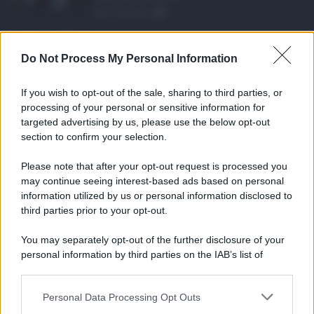
07.08.2026
0
Assegno unico agosto ...
Do Not Process My Personal Information
I pagamenti dell'assegno unico e
universale di agosto 2026 a ...
If you wish to opt-out of the sale, sharing to third parties, or
07.08.2026
0
processing of your personal or sensitive information for
targeted advertising by us, please use the below opt-out
section to confirm your selection.
CATEGORIE
Please note that after your opt-out request is processed you
Ambiente
1.404
may continue seeing interest-based ads based on personal
information utilized by us or personal information disclosed to
Attualità
6.108
third parties prior to your opt-out.
Comunicati
6
You may separately opt-out of the further disclosure of your
personal information by third parties on the IAB’s list of
Consumo
1.930
downstream participants.
Economia
2.866
Personal Data Processing Opt Outs
This information may also be disclosed by us to third parties
on the IAB’s List of Downstream Participants that may further