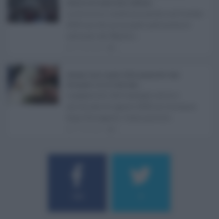
festival nei luoghi storici dell’Isola ...
La Sicilia si conferma anche nell’estate
2026 uno dei principali palcoscenici
culturali del Medite ...
07.08.2026
0
Assegno unico agosto 2026, pagamenti dopo
Ferragosto: ecco le date Inps ...
I pagamenti dell'assegno unico e
universale di agosto 2026 arriveranno
dopo Ferragosto. Come previst ...
07.08.2026
0
Username o E-mail
184
9