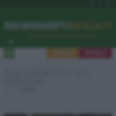
RISORGIMENTO
SICILIA.IT
l’Unione dei #CittadiniPerBene
ISCRIVITI
SEGNALA
TAG ARCHIVES:
IUS
SCHOLAE
Home
Ius Scholae