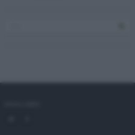
Log In
Ricordami
Registrati
Log In
Reset password
Log In
Reset Password
SOCIAL LINKS