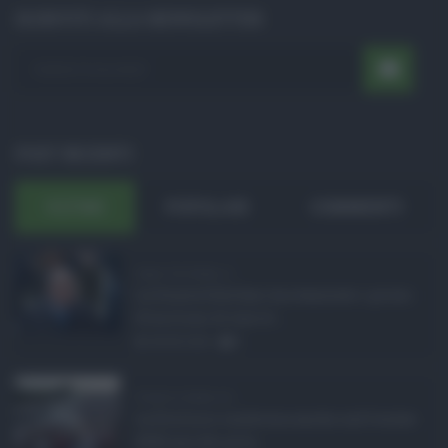
ISCRIVITI ALLA NEWSLETTER
POST RECENTI
ULTIMI
POPOLARI
COMMENTI
Super Zes Sicilia, d ...
La Giunta Schifani ha stanziato i primi
10 milioni di euro d ...
08.08.2026
0
Eventi in Sicilia ad ...
La Sicilia si conferma anche nell’estate
2026 uno dei prin ...