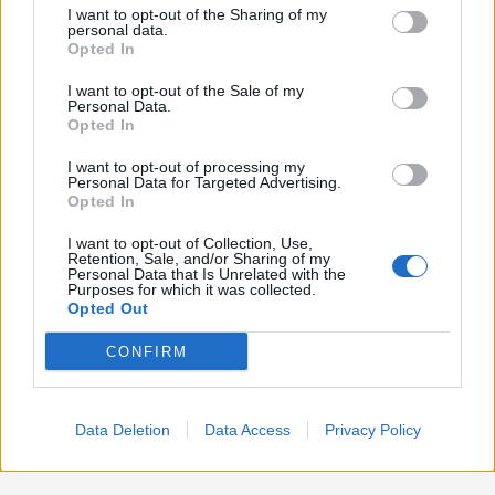
Lavoro
2.139
I want to opt-out of the Sharing of my
disclose it to other third parties.
personal data.
Opted In
Politica
1.991
I want to opt-out of the Sale of my
Primo piano
2.620
Personal Data.
Opted In
Proposte
13
I want to opt-out of processing my
Personal Data for Targeted Advertising.
Sanità
1.962
Opted In
I want to opt-out of Collection, Use,
Retention, Sale, and/or Sharing of my
Personal Data that Is Unrelated with the
Purposes for which it was collected.
Opted Out
CONFIRM
Data Deletion
Data Access
Privacy Policy
Preferenze Privacy