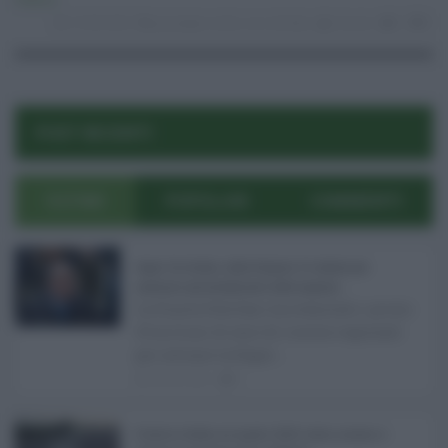
Politica
19.08.2024
giuseppe conte
,
ius scholae
risuser
0
0
POST RECENTI
ULTIMI
POPOLARI
COMMENTI
Super Zes Sicilia, dalla Regione 10 milioni per
sostenere gli investimenti delle imprese ...
La Giunta Schifani ha stanziato i primi
10 milioni di euro di risorse regionali
per avviare la Super ...
08.08.2026
0
Eventi in Sicilia ad agosto 2026: teatro, musica e