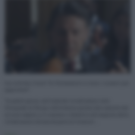
Ius scholae, Conte “In Parlamento ci sono i numeri per
approvare”
"In questi giorni, sull'onda dei trionfi azzurri alle
Olimpiadi di Parigi e delle becere polemiche razziste che
ne sono seguite, si è riacceso il dibattito sull'acquisto della
cittadinanza italiana da parte di stranieri ...