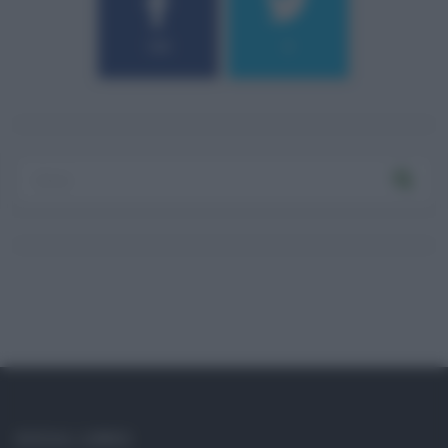
184
9
SOCIAL LINKS