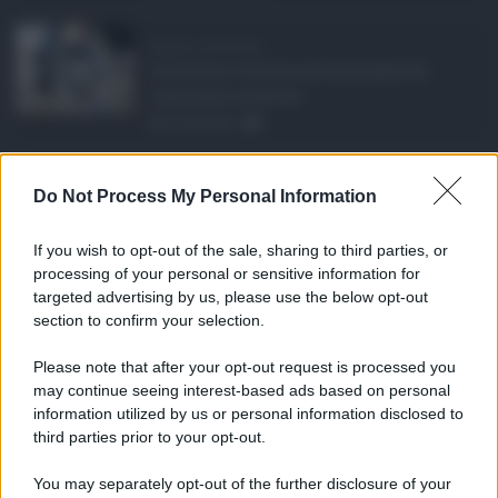
Barriere architetton ...
In Sicilia il diritto all'accessibilità
continua a scontrar ...
05.08.2026
1
Rete fognaria di Cat ...
Do Not Process My Personal Information
Un investimento da oltre 24 milioni di
euro in due anni per ...
If you wish to opt-out of the sale, sharing to third parties, or
05.08.2026
0
processing of your personal or sensitive information for
targeted advertising by us, please use the below opt-out
section to confirm your selection.
CATEGORIE
Please note that after your opt-out request is processed you
Ambiente
1.403
may continue seeing interest-based ads based on personal
information utilized by us or personal information disclosed to
Attualità
6.105
third parties prior to your opt-out.
Comunicati
6
You may separately opt-out of the further disclosure of your