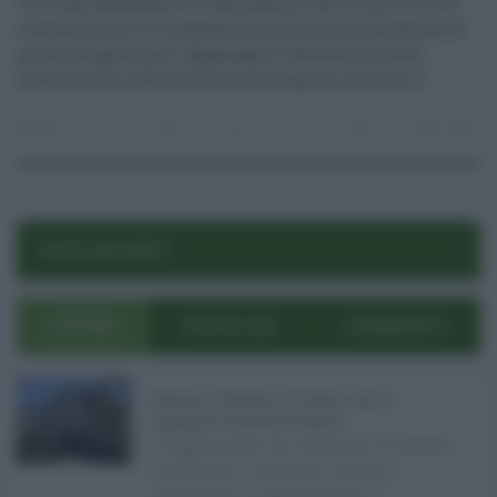
Un trend ascendente di vaccinazioni che tra arrivi tra le
trecentomila e le cinquecentomila somministrazioni al
giorno ad aprile, per raggiungere l'obiettivo di poter
ottenere fino a 19 milioni di vaccinazioni al mese. E ...
Sanità
01.03.2021
Johnson&Johnson
,
vaccini
risuser
0
0
POST RECENTI
ULTIMI
POPOLARI
COMMENTI
Bodycam al Policlinico di Catania contro le
aggressioni al personale sanitario ...
Le aggressioni nei confronti di medici,
infermieri e operatori sanitari
continuano a rappresentare u ...