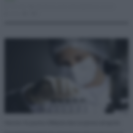
Sanità
13.07.2021
astrazeneca
,
covid
,
Johnson&Johnson
,
vaccino
risuser
0
0
Vaccini: Si punta a 500mila dosi al giorno ad aprile