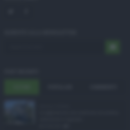
ISCRIVITI ALLA NEWSLETTER
POST RECENTI
ULTIMI
POPOLARI
COMMENTI
Bodycam al Policlini ...
Le aggressioni nei confronti di medici,
infermieri e operato ...
05.08.2026
0