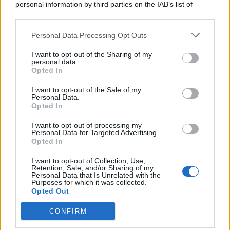
personal information by third parties on the IAB’s list of
Consumo
1.930
downstream participants.
Economia
2.863
Personal Data Processing Opt Outs
This information may also be disclosed by us to third parties
on the IAB’s List of Downstream Participants that may further
Lavoro
2.138
I want to opt-out of the Sharing of my
disclose it to other third parties.
personal data.
Opted In
Politica
1.989
I want to opt-out of the Sale of my
Primo piano
2.618
Personal Data.
Opted In
Proposte
13
I want to opt-out of processing my
Personal Data for Targeted Advertising.
Sanità
1.962
Opted In
I want to opt-out of Collection, Use,
Retention, Sale, and/or Sharing of my
Personal Data that Is Unrelated with the
Purposes for which it was collected.
Opted Out
CONFIRM