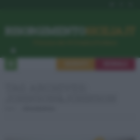
RISORGIMENTO
SICILIA.IT
l’Unione dei #CittadiniPerBene
ISCRIVITI
SEGNALA
TAG ARCHIVES:
JOHNSON&JOHNSON
Home
Johnson&Johnson