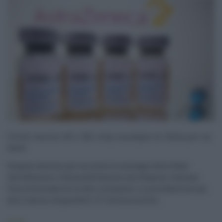
Covid, vaccini AZ e J&J, stop consegne in Italia per un
mese
Sospese almeno per un mese le consegne delle fiale
AstraZeneca e Johnson&Johnson alle Regioni italiane.
Una volta esaurite le dosi rimanenti, si procederà con gli
altri vaccini disponibili. E' l'ultima novità ...