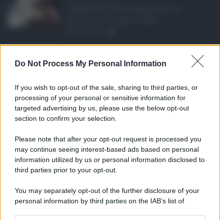
I pagamenti dell'assegno unico e
universale di agosto 2026 a ...
07.08.2026
0
Etna in eruzione, vo ...
Do Not Process My Personal Information
L'eruzione dell'Etna continua a
influenzare l'operatività d ...
If you wish to opt-out of the sale, sharing to third parties, or
07.08.2026
0
processing of your personal or sensitive information for
targeted advertising by us, please use the below opt-out
section to confirm your selection.
CATEGORIE
Please note that after your opt-out request is processed you
Ambiente
1.404
may continue seeing interest-based ads based on personal
information utilized by us or personal information disclosed to
Attualità
6.108
third parties prior to your opt-out.
Comunicati
6
You may separately opt-out of the further disclosure of your
personal information by third parties on the IAB’s list of
Consumo
1.930
downstream participants.