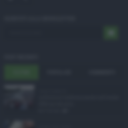
ISCRIVITI ALLA NEWSLETTER
POST RECENTI
ULTIMI
POPOLARI
COMMENTI
Eventi in Sicilia ad ...
La Sicilia si conferma anche nell’estate
2026 uno dei prin ...
07.08.2026
0
Assegno unico agosto ...