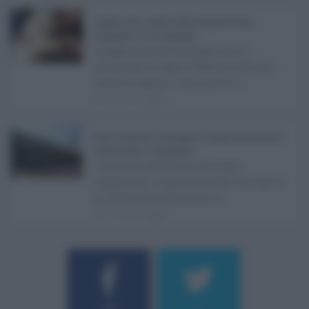
Assegno unico agosto 2026, pagamenti dopo
Ferragosto: ecco le date Inps ...
I pagamenti dell'assegno unico e
universale di agosto 2026 arriveranno
dopo Ferragosto. Come previst ...
07.08.2026
0
Etna in eruzione, voli sospesi a Catania: limitazioni a
Fontanarossa e voli dirottati ...
L'eruzione dell'Etna continua a
influenzare l'operatività dell'aeroporto
di Catania Fontanarossa. A ...
07.08.2026
0
Username o E-mail