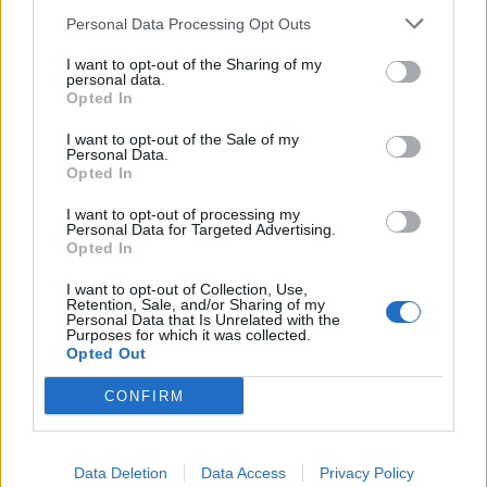
Economia
2.865
Personal Data Processing Opt Outs
This information may also be disclosed by us to third parties
on the IAB’s List of Downstream Participants that may further
Lavoro
2.139
I want to opt-out of the Sharing of my
disclose it to other third parties.
personal data.
Opted In
Politica
1.991
I want to opt-out of the Sale of my
Primo piano
2.619
Personal Data.
Opted In
Proposte
13
I want to opt-out of processing my
Personal Data for Targeted Advertising.
Sanità
1.962
Opted In
I want to opt-out of Collection, Use,
Retention, Sale, and/or Sharing of my
Personal Data that Is Unrelated with the
Purposes for which it was collected.
Opted Out
CONFIRM
Data Deletion
Data Access
Privacy Policy