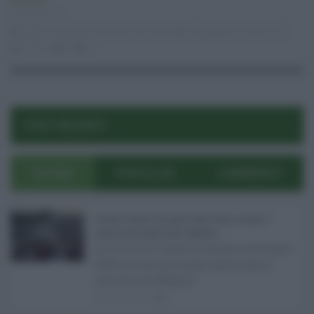
Ambiente
25.02.2021
borghi
,
Laura Anello
,
le vie dei tesori
,
Roberto Lagalla
,
Sicilia
,
turismo
risuser
0
0
POST RECENTI
ULTIMI
POPOLARI
COMMENTI
Eventi in Sicilia ad agosto 2026: teatro, musica e
festival nei luoghi storici dell’Isola ...
La Sicilia si conferma anche nell’estate
2026 uno dei principali palcoscenici
culturali del Medite ...
07.08.2026
0