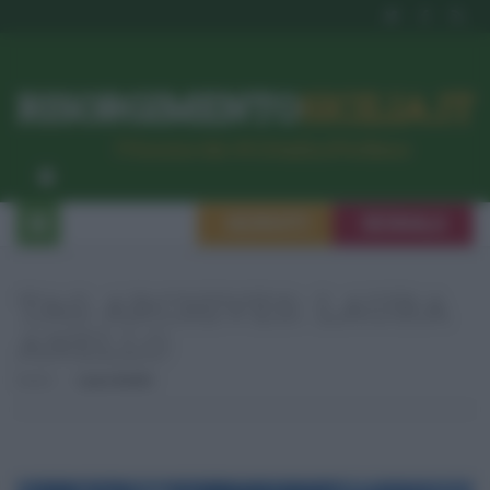
RISORGIMENTO
SICILIA.IT
l’Unione dei #CittadiniPerBene
ISCRIVITI
SEGNALA
TAG ARCHIVES:
LAURA
ANELLO
Home
Laura Anello