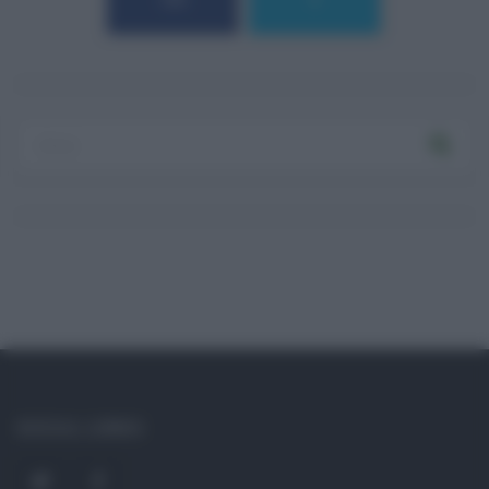
184
9
Log In
Ricordami
Registrati
Log In
Reset password
Log In
Reset Password
SOCIAL LINKS