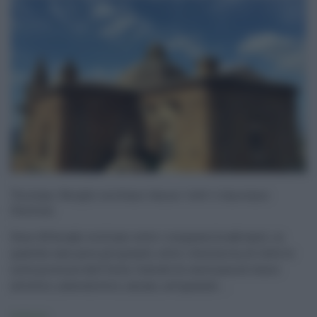
Turismo: Borghi siciliani fanno ‘rete’ e lanciano
Festival
Sono 42 borghi siciliani sotto i cinquemila abitanti, in
qualche caso poco più grandi, sotto i diecimila, di tutte le
nove province dell'Isola. Custodi di centinaia di tesori
artistici, naturalistici, umani, artigianali ...